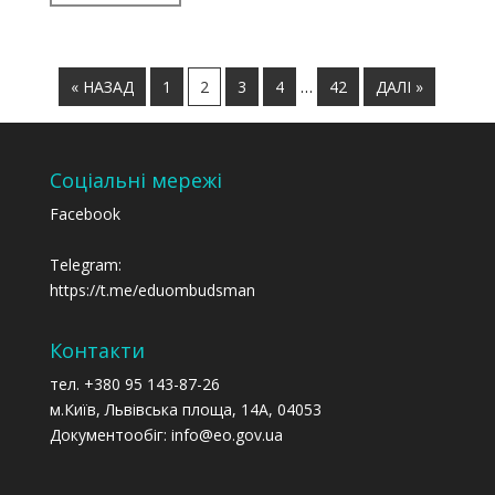
« НАЗАД
1
2
3
4
…
42
ДАЛІ »
Соціальні мережі
Facebook
Telegram:
https://t.me/eduombudsman
Контакти
тел. +380 95 143-87-26
м.Київ, Львівська площа, 14А, 04053
Документообіг: info@eo.gov.ua