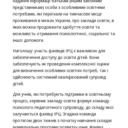
надання інформації батькам (іншим законним
представникам) особи з особливими освітніми
потребами, які переїхали на тимчасове місце
проживання в межах України, про заклади освіти, в
яких можна продовжити здобуття освіти та
можливість отримання психологічної, соціальної та
іншої допомоги.
Наголошу: участь фахівців ІРЦ є важливою для
забезпечення доступу до освіти дітей. Вони
забезпечують як проведення комплексної оцінки
для визначення особливих освітніх потреб, так і
здійснюють системний кваліфікований супровід
дітей.
Для учнів, які потребують підтримки в освітньому
процесі, керівник закладу освіти формує команду
психолого-педагогічного супроводу, до складу якої
залучаються фахівці ІРЦ. Згадана команда
протягом двох тижнів з початку навчання складає
індивідуальну програму розвитку учня. Фахівці