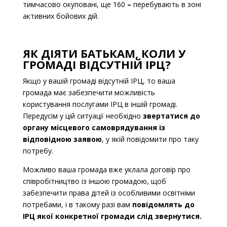
тимчасово окуповані, ще 160
–
перебувають в зоні
активних бойових дій.
ЯК ДІЯТИ
БАТЬКАМ, КОЛИ У
ГРОМАДІ ВІДСУТНІЙ ІРЦ?
Якщо у вашій громаді відсутн
ій ІРЦ, то ваша
громада має забезпечити можливість
користування послугами ІРЦ в іншій громаді.
Передусім у цій ситуації необхідно
звертатися до
органу місцевого самоврядування із
відповідною заявою
, у якій повідомити про таку
потребу.
Можливо ваша громада вже уклала договір про
співробітництво із іншою громадою, щоб
забезпечити права дітей із особливими освітніми
потребами, і в такому разі вам
повідомлять до
ІРЦ якої конкретної громади слід звернутися.