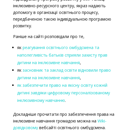
інклюзивно-ресурсного центру, якраз надають
допомогу в організації освітнього процесу,
передбаченою такою індивідуальною програмою
розвитку.
Раніше на сайті розповідали про те,
як
реагування освітнього омбудсмена та
наполегливість батьків сприяли захисту прав
дитини на інклюзивне навчання
,
як
засновник та заклад освіти відновили право
дитини на інклюзивне навчання
,
як забезпечити право на якісну освіту кожній
дитині завдяки цифровому персоналізованому
інклюзивному навчанню
.
Докладніше прочитати про забезпечення права на
інклюзивне навчання громадою можна на
Wiki-
довідковому
вебсайті освітнього омбудсмена.