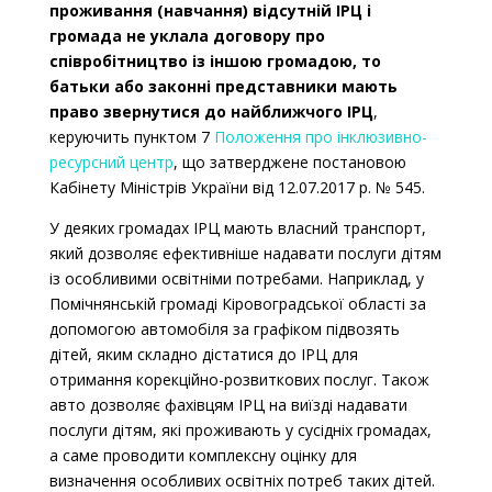
проживання (навчання) відсутній ІРЦ і
громада не уклала договору про
співробітництво із іншою громадою, то
батьки або законні представники мають
право звернутися до найближчого ІРЦ
,
керуючить пунктом 7
Положення про інклюзивно-
ресурсний центр
, що затверджене постановою
Кабінету Міністрів України від 12.07.2017 р. № 545.
У деяких громадах ІРЦ мають власний транспорт,
який дозволяє ефективніше надавати послуги дітям
із особливими освітніми потребами. Наприклад, у
Помічнянській громаді Кіровоградської області за
допомогою автомобіля за графіком підвозять
дітей, яким складно дістатися до ІРЦ для
отримання корекційно-розвиткових послуг. Також
авто дозволяє фахівцям ІРЦ на виїзді надавати
послуги дітям, які проживають у сусідніх громадах,
а саме проводити комплексну оцінку для
визначення особливих освітніх потреб таких дітей.