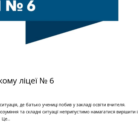
кому ліцеї № 6
ситуація, де батько учениці побив у закладі освіти вчителя.
зуміння та складні ситуації неприпустимо намагатися вирішити і
Це...