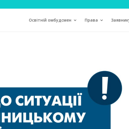
Освітній омбудсмен
Права
Заявник