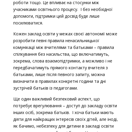
роботи тощо. Це впливає на стосунки між
учасниками освітнього процесу. І без необхідної
допомоги, підтримки цей досвід буде лише
посилюватися.
Кожен заклад освіти у межах своєї автономії може
розробити певні правила ненасильницької
комунікації між вчителями та батьками – правила
спілкування без насильства, що включатимуть,
зокрема, слова взаємопідтримки, а можливо і не
передбачатимуть прямого контакту вчителя з
батьками, лише після певного запиту, можна
визначити в правилах конкретні години та дні
зустрічей батьків із педагогами.
Ще один важливий безпековий аспект, що
потребує врегулювання – доступ до закладу освіти
інших осіб, зокрема батьків.
І хоча батьки мають
діяти для найкращих інтересів своїх дітей, але іноді,
як бачимо, небезпеку для дитини в закладі освіти