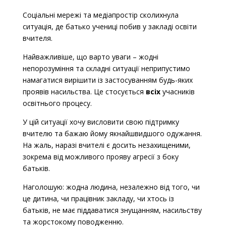
Соціальні мережі та медіапростір сколихнула
ситуація, де батько учениці побив у закладі освіти
вчителя.
Найважливіше, що варто уваги – жодні
непорозуміння та складні ситуації неприпустимо
намагатися вирішити із застосуванням будь-яких
проявів насильства. Це стосується
всіх
учасників
освітнього процесу.
У цій ситуації хочу висловити свою підтримку
вчителю та бажаю йому якнайшвидшого одужання.
На жаль, наразі вчителі є досить незахищеними,
зокрема від можливого прояву агресії з боку
батьків.
Наголошую: жодна людина, незалежно від того, чи
це дитина, чи працівник закладу, чи хтось із
батьків, не має піддаватися знущанням, насильству
та жорстокому поводженню.