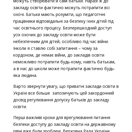
можуть створювати й самі батьки.
Наразі ж до
закладу освіти фактично можуть потрапити всі
охочі.
Батьки мають розуміти, що педагогічні
працівники відповідальні за безпеку їхніх дітей під
час освітнього процесу. Безперешкодний доступ
усіх охочих до закладу освіти може бути
небезпечним для дітей, особливо під час війни.
Інколи я ставлю собі запитання – чому за
кордоном, де немає війни, до закладів освіти
неможливо потрапити будь-кому, навіть батькам,
а в нас до школи може потрапити фактично будь-
яка людина.
Варто звернути увагу, що приватні заклади освіти в
Україні все більше запозичують цей закордонний
досвід регулювання допуску батьків до закладу
освіти.
Перші важливі кроки для врегулювання питання
безпеки доступу до закладу освіти на державному
рівні вже були зроблені. Верховна Рада України