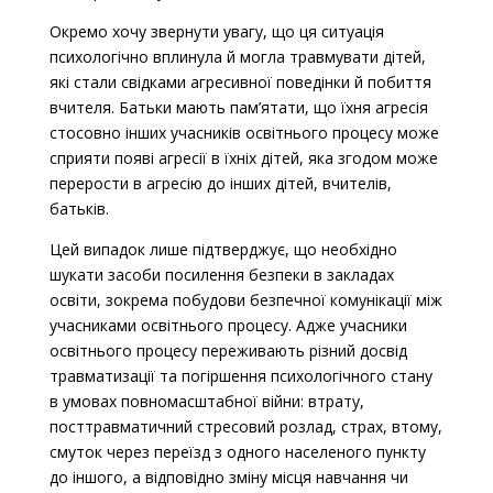
Окремо хочу звернути увагу, що ця ситуація
психологічно вплинула й могла травмувати дітей,
які стали свідками агресивної поведінки й побиття
вчителя. Батьки мають пам’ятати, що їхня агресія
стосовно інших учасників освітнього процесу може
сприяти появі агресії в їхніх дітей, яка згодом може
перерости в агресію до інших дітей, вчителів,
батьків.
Цей випадок лише підтверджує, що необхідно
шукати засоби посилення безпеки в закладах
освіти, зокрема побудови безпечної комунікації між
учасниками освітнього процесу. Адже учасники
освітнього процесу переживають різний досвід
травматизації та погіршення психологічного стану
в умовах повномасштабної війни: втрату,
посттравматичний стресовий розлад, страх, втому,
смуток через переїзд з одного населеного пункту
до іншого, а відповідно зміну місця навчання чи