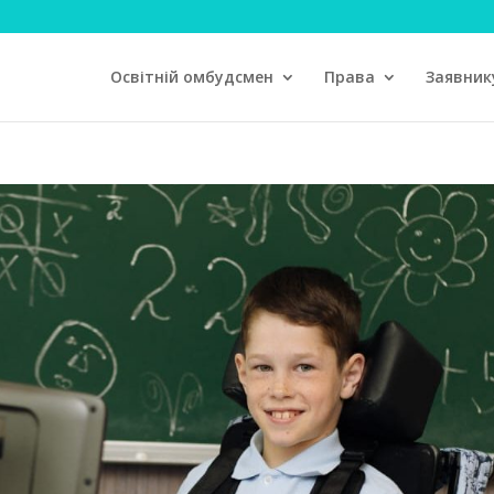
Освітній омбудсмен
Права
Заявник