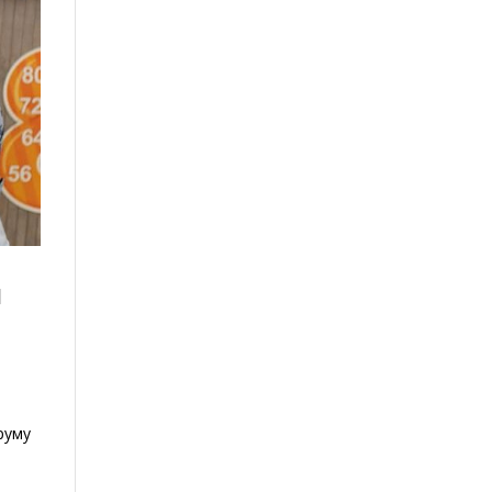
и
руму