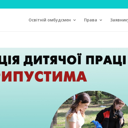
Освітній омбудсмен
Права
Заявник