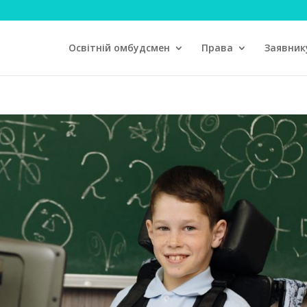
Освітній омбудсмен
Права
Заявник