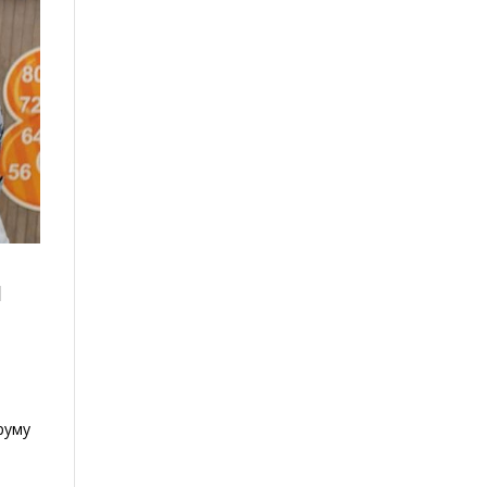
и
руму