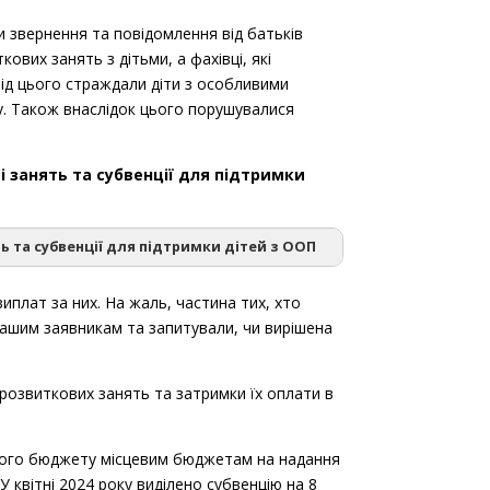
 звернення та повідомлення від батьків
ових занять з дітьми, а фахівці, які
 Від цього страждали діти з особливими
у. Також внаслідок цього порушувалися
 занять та субвенції для підтримки
ь та субвенції для підтримки дітей з ООП
плат за них. На жаль, частина тих, хто
нашим заявникам та запитували, чи вирішена
П
розвиткових занять та затримки їх оплати в
ь з дітьми з ООП
авного бюджету місцевим бюджетам на надання
 квітні 2024 року виділено субвенцію на 8