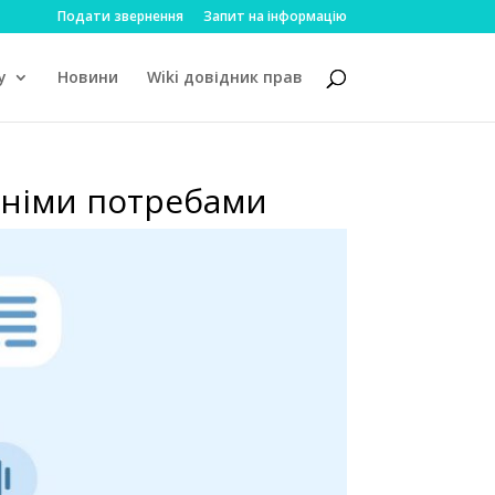
Подати звернення
Запит на інформацію
у
Новини
Wiki довідник прав
тніми потребами