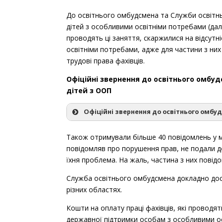
До освітнього омбудсмена та Служби освітнь
дітей з особливими освітніми потребами (далі
проводять ці заняття, скаржилися на відсутні
освітніми потребами, адже для частини з ни
трудові права фахівців.
Офіційні звернення до освітнього омбу
дітей з ООП
Офіційні звернення до освітнього омбу
Дата
Область, гром
Також отримували більше 40 повідомлень у м
звернення
повідомляв про порушення прав, не подали д
Івано-Франківсь
їхня проблема. На жаль, частина з них повід
05.03.2024
Городенківська 
Служба освітнього омбудсмена докладно досл
різних областях.
м.Київ
08.03.2024
Кошти на оплату праці фахівців, які провод
Солом’янський р
державної підтримки особам з особливими осві