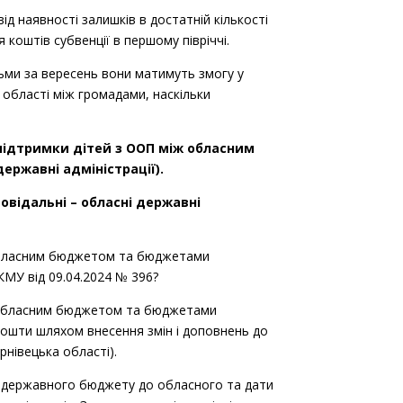
д наявності залишків в достатній кількості
ї-розвиткові заняття
коштів субвенції в першому півріччі.
тьми за вересень вони матимуть змогу у
корекційної-розвиткові заняття
 області між громадами, наскільки
 підтримки дітей з ООП між обласним
корекційної-розвиткові заняття
ержавні адміністрації).
відальні – обласні державні
корекційної-розвиткові заняття
 обласним бюджетом та бюджетами
МУ від 09.04.2024 № 396?
ові заняття
іж обласним бюджетом та бюджетами
кошти шляхом внесення змін і доповнень до
рнівецька області).
-розвиткові заняття
 з державного бюджету до обласного та дати