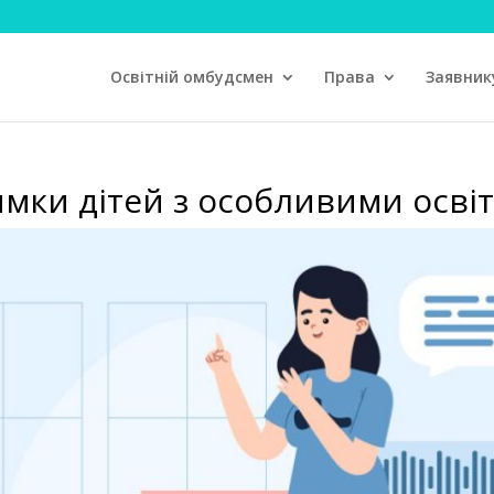
Освітній омбудсмен
Права
Заявник
имки дітей з особливими осві