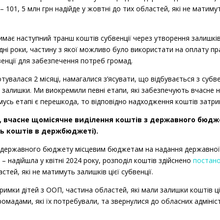
 – 101, 5 млн грн надійде у жовтні до тих областей, які не матимут
Щодо відсутності субвенції для підтримки
он
має наступний транш коштів субвенції через утворення залишків.
дні роки, частину з якої можливо було використати на оплату прац
Невиплата коштів за проведені корекційно
венції для забезпечення потреб громад.
район
готувалася 2 місяці, намагалися з’ясувати, що відбувається з субв
Невиплата коштів за проведені корекційно
я залишки. Ми виокремили певні етапи, які забезпечують вчасне н
район
усь етапі є перешкода, то відповідно надходження коштів затр
,
У, вчасне щомісячне виділення коштів з державного бюд
Невиплата коштів за проведені корекційно
ть коштів в держбюджеті).
міська громада
 державного бюджету місцевим бюджетам на надання державної 
,
 – надійшла у квітні 2024 року, розподіл коштів здійснено
постано
Невиплата коштів за проведені корекційно
міська громада
астей, які не матимуть залишків цієї субвенції.
сть,
римки дітей з ООП, частина областей, які мали залишки коштів ці
Щодо зменшення обсягу освітньої субвенці
ромадами, які їх потребували, та звернулися до обласних адмініс
дітей з ООП
а громада