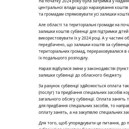
На початку 2024 року була затримка у наданн
центральної влади щодо нарахування коштів
та громадам спрямовувати усі залишки коштів
Але області та територіальні громади на поча
залишки коштів субвенції для підтримки дітей
використовувати їх у 2024 році. А у частині
передбачено, що залишки коштів за субвенціє
територіальних громад, перераховувалися в о
їх подальшого розподілу.
Наразі відбулися зміни у законодавстві (пунк
залишки субвенції до обласного бюджету.
За рахунок субвенції здійснюється оплата та
(послуг) та придбання спеціальних засобів к
загального обсягу субвенції. Оплата занять т
для придбання спеціальних засобів, то напра
оплату занять, а на закупівлю спеціальних за
Для того, щоб упорядкувати це питання, до 