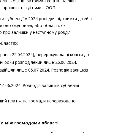
нні коштів. Затримка коштів на рівні
кі працюють з дітьми з ООП.
 субвенції у 2024 році для підтримки дітей з
асово окуповані, або області, які
о про залишки у наступному розділі.
областях:
анш 25.04.2024), перерахувала ці кошти до
ні роки розподілений лише 26.06.2024.
дійшли лише 05.07.2024. Розподіл залишків
4.06.2024. Розподіл залишків субвенції
ший платіж на громади перераховано
ки між громадами області.