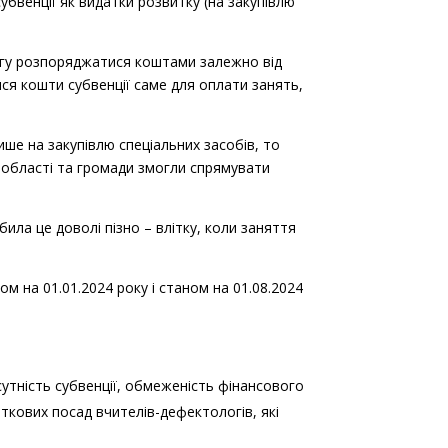
убвенції як видатки розвитку (на закупівлю
 змогу розпоряджатися коштами залежно від
ися кошти субвенції саме для оплати занять,
ише на закупівлю спеціальних засобів, то
 області та громади змогли спрямувати
била це доволі пізно – влітку, коли заняття
ом на 01.01.2024 року і станом на 01.08.2024
сутність субвенції, обмеженість фінансового
ткових посад вчителів-дефектологів, які