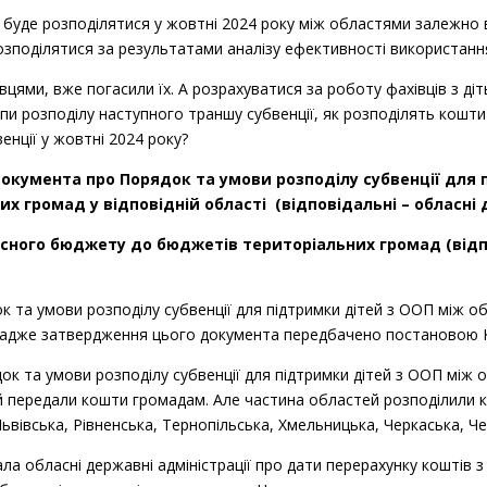
сть,
уде розподілятися у жовтні 2024 року між областями залежно ві
Невиплата коштів за проведені корекційно
озподілятися за результатами аналізу ефективності використання 
ська громада
вцями, вже погасили їх. А розрахуватися за роботу фахівців з ді
сть,
Невиплата заробітної плати за проведені 
ипи розподілу наступного траншу субвенції, як розподілять кошти
ська громада
енції у жовтні 2024 року?
ь,
документа про Порядок та умови розподілу субвенції для
Невиплата заробітної плати за проведені 
ромад у відповідній області (відповідальні – обласні д
торіальна
сного бюджету до бюджетів територіальних громад (відпо
асть,
Невиплата заробітної плати за проведені 
к та умови розподілу субвенції для підтримки дітей з ООП між
ька громада
і, адже затвердження цього документа передбачено постановою К
ь,
Відсутність оплати за корекційно-розвитк
док та умови розподілу субвенції для підтримки дітей з ООП м
 міська громада
і й передали кошти громадам. Але частина областей розподілили 
ьвівська, Рівненська, Тернопільська, Хмельницька, Черкаська, Че
ь,
Невиплата коштів за проведені корекційно
а обласні державні адміністрації про дати перерахунку коштів
громада