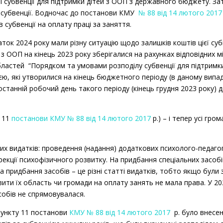
і субвенції для підтримки дітей з ООП з державного бюджету. З
 субвенції. Водночас до постанови КМУ
№ 88 від 14 лютого 2017
 субвенції на оплату праці за заняття.
ток 2024 року мали різну ситуацію щодо залишків коштів цієї субв
 з ООП на кінець 2023 року зберігалися на рахунках відповідних 
 областей “Порядком та умовами розподілу субвенції для підтрим
ю, які утворилися на кінець бюджетного періоду (в даному випад
станній робочий день такого періоду (кінець грудня 2023 року) 
т 11
постанови КМУ № 88 від 14 лютого 2017
р.) – і тепер усі гр
ких видатків: проведення (надання) додаткових психолого-педаго
орекції психофізичного розвитку. На придбання спеціальних засоб
а придбання засобів – це різні статті видатків, тобто якщо були 
вити їх область чи громади на оплату занять не мала права. У 20
собів не
спрямовувалася
.
пункту 11 постанови
КМУ № 88 від 14 лютого 2017
р. було внесен