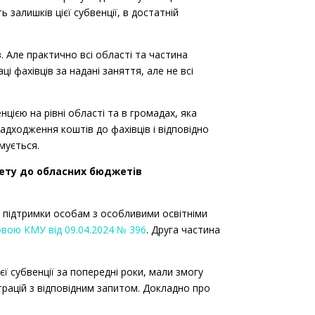
ь залишків цієї субвенції, в достатній
 дітей з ООП з державного бюджету
 Але практично всі області та частина
і фахівців за надані заняття, але не всі
ї-розвиткові заняття
енцією на рівні області та в громадах, яка
ї-розвиткові заняття
адходження коштів до фахівців і відповідно
имується.
жету до обласних бюджетів
ї-розвиткові заняття
підтримки особам з особливими освітніми
вою КМУ від 09.04.2024 № 396
. Друга частина
ї-розвиткові заняття
єї субвенції за попередні роки, мали змогу
ї, зокрема субвенції для підтримки
трацій з відповідним запитом. Докладно про