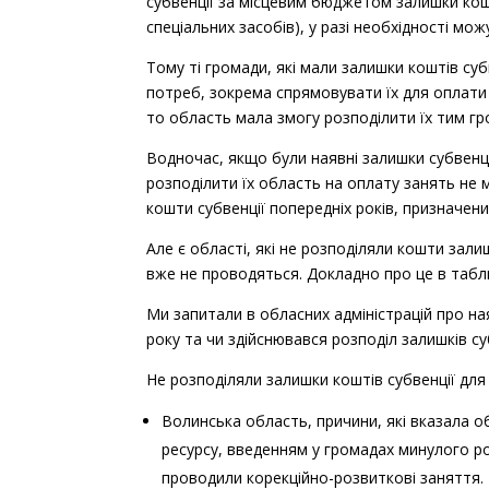
субвенції за місцевим бюджетом залишки кошт
спеціальних засобів), у разі необхідності м
Тому ті громади, які мали залишки коштів суб
потреб, зокрема спрямовувати їх для оплати 
то область мала змогу розподілити їх тим гро
Водночас, якщо були наявні залишки субвенції
розподілити їх область на оплату занять не
кошти субвенції попередніх років, призначени
Але є області, які не розподіляли кошти зали
вже не проводяться. Докладно про це в табли
Ми запитали в обласних адміністрацій про ная
року та чи здійснювався розподіл залишків су
Не розподіляли залишки коштів субвенції для 
Волинська область, причини, які вказала о
ресурсу, введенням у громадах минулого ро
проводили корекційно-розвиткові заняття.