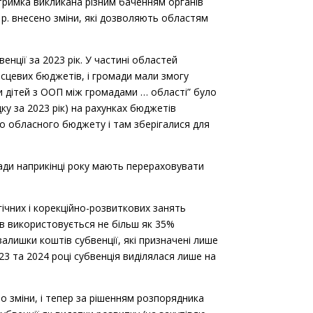
атримка викликана різним баченням органів
р. внесено зміни, які дозволяють областям
енції за 2023 рік. У частині областей
місцевих бюджетів, і громади мали змогу
ки дітей з ООП між громадами … області” було
ку за 2023 рік) на рахунках бюджетів
до обласного бюджету і там зберігалися для
омади наприкінці року мають перераховувати
гічних і корекційно-розвиткових занять
ів використовується не більш як 35%
залишки коштів субвенції, які призначені лише
23 та 2024 році субвенція виділялася лише на
о зміни, і тепер за рішенням розпорядника