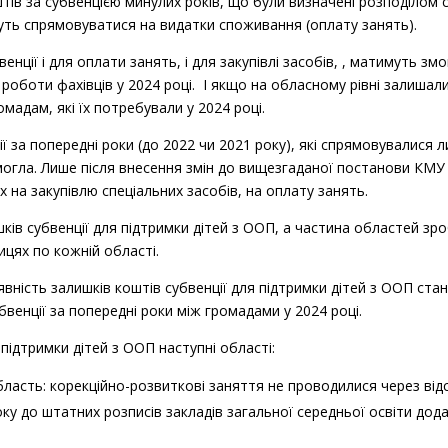
ів за субвенцією минулих років, що були визначені розподілом с
ожуть спрямовуватися на видатки споживання (оплату занять).
венції і для оплати занять, і для закупівлі засобів, , матимуть
роботи фахівців у 2024 році. І якщо на обласному рівні залишал
мадам, які їх потребували у 2024 році.
 за попередні роки (до 2022 чи 2021 року), які спрямовувалися л
 могла. Лише після внесення змін до вищезгаданої постанови КМУ
х на закупівлю спеціальних засобів, на оплату занять.
шків субвенції для підтримки дітей з ООП, а частина областей зро
цях по кожній області.
вність залишків коштів субвенції для підтримки дітей з ООП стан
бвенції за попередні роки між громадами у 2024 році.
підтримки дітей з ООП наступні області:
бласть: корекційно-розвиткові заняття не проводилися через від
ку до штатних розписів закладів загальної середньої освіти дода