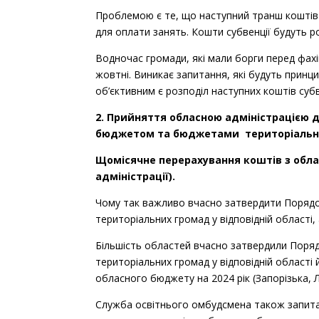
Полтавська обла
Проблемою є те, що наступний транш коштів б
27.07.2024
для оплати занять. Кошти субвенції будуть р
Кременчуцька мі
Водночас громади, які мали борги перед фахі
Полтавська обла
27.07.2024
жовтні. Виникає запитання, які будуть принц
Кременчуцька мі
об’єктивним є розподіл наступних коштів субв
Київська област
2. Прийняття обласною адміністрацією 
30.07.2024
бюджетом та бюджетами територіальних г
Ржищівська тери
громада
Щомісячне перерахування коштів з обла
адміністрації).
Чернігівська обл
31.07.2024
Чому так важливо вчасно затвердити Порядо
Чернігівська міс
територіальних громад у відповідній област
Донецька област
29.08.2024
Більшість областей вчасно затвердили Поря
Костянтинівська
територіальних громад у відповідній област
обласного бюджету на 2024 рік (Запорізька, Л
Київська област
30.08.2024
Служба освітнього омбудсмена також запитал
Вишнева міська 