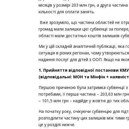
місяців у розмірі 203 млн грн, а друга частина
м.Київ
15.03.2024
кількості для оплати занять.
Оболонский рай
Вже зрозуміло, що частина областей не отри
м.Київ
громад мали залишки цієї субвенції за попере
04.04.2024
області мали достатньо коштів залишків суб
Святошинський 
Ми у цій складній аналітичній публікації, яка 
м.Київ
29.04.2024
ситуація в різних регіонах, чому утворюютьс
Святошинський 
надання послуг для дітей з ООП.
Якщо на яком
Одеська область
1. Прийняття відповідної постанови КМ
15.06.2024
(відповідальні: МОН та Мінфін + наявніс
Татарбунарська 
Першою причиною була затримка субвенції з
Одеська область
потребами, її перша частина – 203,63 млн грн
16.06.2024
Татарбунарська 
– 101,5 млн грн – надійде у жовтні до тих обл
Запорізька обла
На початку року, очікуючи субвенцію для підт
17.07.2024
розподілити частину цих залишків між тими г
Запорізька міськ
це у розділі нижче.