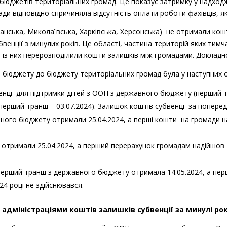
юджетів територіальних громад. Це показує затримку у надходже
ади відповідно спричиняла відсутність оплати роботи фахівців, я
анська, Миколаївська, Харківська, Херсонська) не отримали кошти
бвенції з минулих років. Це області, частина територій яких тимч
ть із них перерозподілили кошти залишків між громадами. Докладн
о бюджету до бюджету територіальних громад була у наступних 
нції для підтримки дітей з ООП з державного бюджету (перший тр
перший транш – 03.07.2024). Залишок коштів субвенції за поперед
ного бюджету отримали 25.04.2024, а перші кошти на громади на
 отримали 25.04.2024, а перший перерахунок громадам надійшов 1
перший транш з державного бюджету отримала 14.05.2024, а пер
024 році не здійснювався.
адміністраціями коштів залишків субвенції за минулі ро