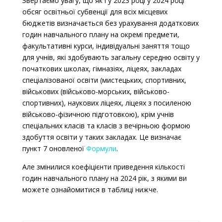
Звертаємо увагу, що як і у 2023 році у 2024 році
обсяг освітньої субвенції для всіх місцевих
бюджетів визначається без урахування додаткових
годин навчального плану на окремі предмети,
факультативні курси, індивідуальні заняття тощо
для учнів, які здобувають загальну середню освіту у
початкових школах, гімназіях, ліцеях, закладах
спеціалізованої освіти (мистецьких, спортивних,
військових (військово-морських, військово-
спортивних), наукових ліцеях, ліцеях з посиленою
військово-фізичною підготовкою), крім учнів
спеціальних класів та класів з вечірньою формою
здобуття освіти у таких закладах. Це визначає
пункт 7 оновленої
Формули
.
Але змінилися коефіцієнти приведення кількості
годин навчального плану на 2024 рік, з якими ви
можете ознайомитися в таблиці нижче.