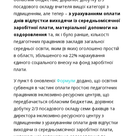
посадового окладу вчителя вищої категорії з
підвищенням, але тепер –
з урахуванням оплати
днів відпустки виходячи із середньомісячної
заробітної плати, матеріальної допомоги на
оздоровлення
та, як і було раніше, кількості
педагогічних працівників закладів загальної
середньої освіти, яким (в яких) оголошено простій
в області, збільшеного на 22% нарахування
єдиного соціального внеску на фонд заробітної
плати.
У пункт 6 оновленої
Формули
додано, що освітня
субвенція в частині оплати простою педагогічних
працівників інклюзивно-ресурсних центрів, що
передбачається обласним бюджетам, дорівнює
добутку 2/3 посадового окладу семи фахівців та
директора інклюзивно-ресурсного центру з
підвищенням з урахуванням оплати днів відпустки
виходячи із середньомісячної заробітної плати,