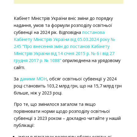
Кабінет Міністрів України вніс зміни до порядку
надання, умов та формули розподілу освітньої
субвенції на 2024 рік. Відповідна
постанова
Кабінету Міністрів України від 05.03.2024 року №
245 “
Про внесення змін до постанов Кабінету
Міністрів України від 14 січня 2015 р. № 6 і від 27
грудня 2017 р. № 1088
”
оприлюднена на урядовому
сайті.
За
даними МОН
, обсяг освітньої субвенції у 2024
році становить
103,2 млрд грн, що на 15,7 млрд грн
більше, ніж у 2023 році.
Про те, що змінилося загалом та якщо
порівнювати норми щодо розподілу освітньої
субвенції з 2023 роком – докладно читайте у нашій
публікації:
зміни в підставах розподілу обсягу освітньої