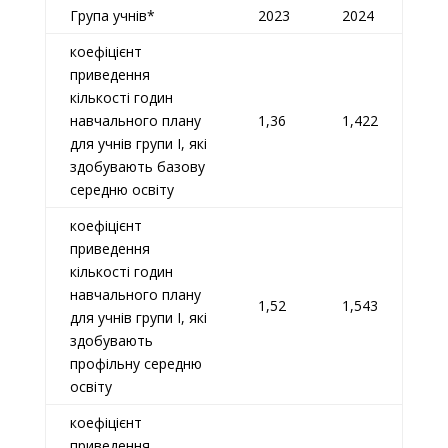
Група учнів*
2023
2024
коефіцієнт
приведення
кількості годин
навчального плану
1,36
1,422
для учнів групи I, які
здобувають базову
середню освіту
коефіцієнт
приведення
кількості годин
навчального плану
1,52
1,543
для учнів групи I, які
здобувають
профільну середню
освіту
коефіцієнт
приведення