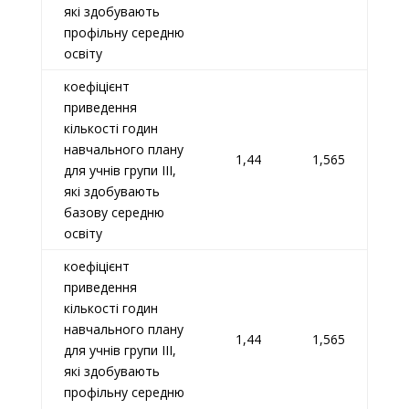
які здобувають
профільну середню
освіту
коефіцієнт
приведення
кількості годин
навчального плану
1,44
1,565
для учнів групи III,
які здобувають
базову середню
освіту
коефіцієнт
приведення
кількості годин
навчального плану
1,44
1,565
для учнів групи III,
які здобувають
профільну середню