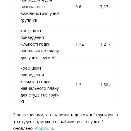
вихователів
6,6
7,174
виховних груп учнів
групи VII
коефіцієнт
приведення
кількості годин
1,12
1,217
навчального плану
для учнів групи VIII
коефіцієнт
приведення
кількості годин
1,2
1,304
навчального плану
для студентів групи
XІ
З роз’ясненням, хто належить до кожної групи учнів
та студентів, можна ознайомитися в пункті 1
оновленої
Формули
.