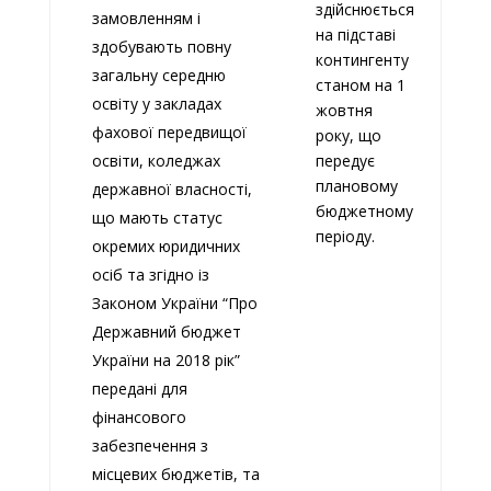
здійснюється
замовленням і
на підставі
здобувають повну
контингенту
загальну середню
станом на 1
освіту у закладах
жовтня
фахової передвищої
року, що
освіти, коледжах
передує
плановому
державної власності,
бюджетному
що мають статус
періоду.
окремих юридичних
осіб та згідно із
Законом України “Про
Державний бюджет
України на 2018 рік”
передані для
фінансового
забезпечення з
місцевих бюджетів, та