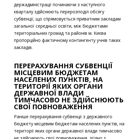
держадміністрації починаючи з наступного
кварталу здійснюють перерозподіл обсягу
субвенції, що спрямовується приватним закладам
загальної середньої освіти, між бюджетами
територіальних громад та районів м. Києва
пропорційно фактичному контингенту учнів таких
закладів.
ПЕРЕРАХУВАННЯ СУБВЕНЦІЇ
МІСЦЕВИМ БЮДЖЕТАМ
НАСЕЛЕНИХ ПУНКТІВ, НА
ТЕРИТОРІЇ ЯКИХ ОРГАНИ
ДЕРЖАВНОЇ ВЛАДИ
ТИМЧАСОВО НЕ ЗДІЙСНЮЮТЬ
СВОЇ ПОВНОВАЖЕННЯ
Раніше перерахування субвенції з державного
бюджету місцевим бюджетам населених пунктів, на
території яких органи державної влади тимчасово
не здійснюють свої повноваження, згідно з