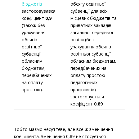
бюджетів
обсягу освітньої
застосовувався
субвенції для всіх
коефіцієнт
0,9
місцевих бюджетів та
(також без
приватних закладів
урахування
загальної середньої
обсягів
освіти (без
освітньої
урахування обсягів
субвенції
освітньої субвенції
обласним
обласним бюджетам,
бюджетам,
передбачених на
передбачених
оплату простою
на оплату
педагогічних
простою).
працівників)
застосовується
коефіцієнт
0,89
.
Тобто маємо несуттєве, але все ж зменшення
коефіцієнта. Зменшення 0,89 не стосується