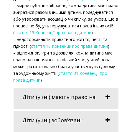
– мирне публічне зібрання, кожна дитина має право
збиратися разом з іншими дітьми, приєднуватися
або утворювати асоціацію чи спілку, за умови, що в
процесі не будуть порушуватися права інших осіб
(
стаття 15 Конвенції про права дитини
)
– недоторканність приватного життя, честі та
гідності (
стаття 16 Конвенції про права дитини
)
– відпочинок, ігри та дозвілля, кожна дитина має
право на відпочинок та вільний час, у який вона
може грати та вільно брати участь у культурному
та художньому житті (
стаття 31 Конвенції про
права дитини
)
Діти (учні) мають право на:
Діти (учні) зобов’язані: