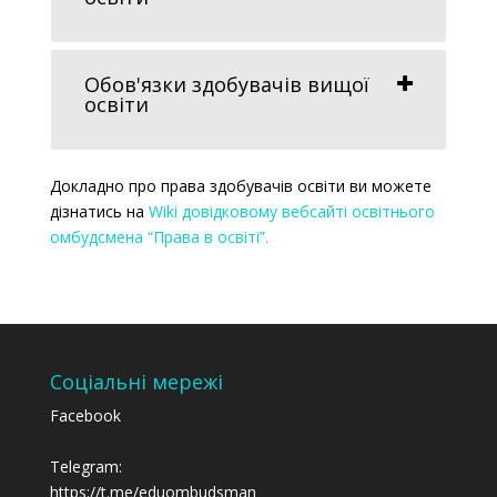
Обов'язки здобувачів вищої
освіти
Докладно про права здобувачів освіти ви можете
дізнатись на
Wiki довідковому вебсайті освітнього
омбудсмена “Права в освіті”.
Соціальні мережі
Facebook
Telegram:
https://t.me/eduombudsman