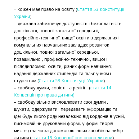
– кожен має право на освіту (
Стаття 53 Конституції
України
)
– держава забезпечує доступність і безоплатність
дошкільної, повної загальної середньої,
професійно-технічної, вищої освіти в державних і
комунальних навчальних закладах; розвиток
дошкільної, повної загальної середньої,
позашкільної, професійно-технічної, вищої і
післядипломної освіти, різних форм навчання;
надання державних стипендій та пільг учням і
студентам (
Стаття 53 Конституції України
)
– свободу думки, совісті та релігії (
стаття 14
Конвенції про права дитини)
– свободу вільно висловлювати свої думки ,
шукати, одержувати і передавати інформацію та
ідеї будь-якого роду незалежно від кордонів в усній,
письмовій чи друкованій формі, у формі творів
мистецтва чи за допомогою інших засобів на вибір
дитини (
стаття 13 Конвенції про права дитини
)