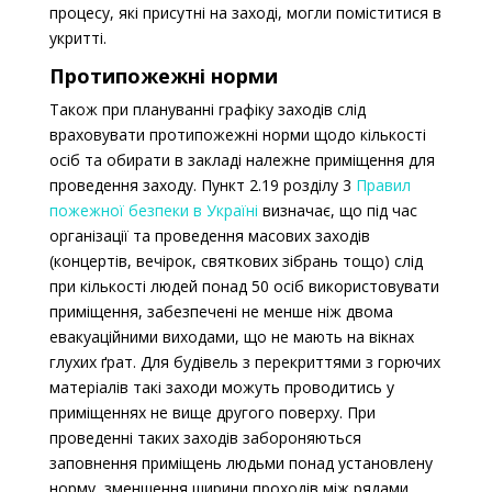
процесу, які присутні на заході, могли поміститися в
укритті.
Протипожежні норми
Також при плануванні графіку заходів слід
враховувати протипожежні норми щодо кількості
осіб та обирати в закладі належне приміщення для
проведення заходу.
Пункт 2.19 розділу 3
Правил
пожежної безпеки в Україні
визначає, що під час
організації та проведення масових заходів
(концертів, вечірок, святкових зібрань тощо) слід
при кількості людей понад 50 осіб використовувати
приміщення, забезпечені не менше ніж двома
евакуаційними виходами, що не мають на вікнах
глухих ґрат. Для будівель з перекриттями з горючих
матеріалів такі заходи можуть проводитись у
приміщеннях не вище другого поверху. При
проведенні таких заходів забороняються
заповнення приміщень людьми понад установлену
норму, зменшення ширини проходів між рядами,