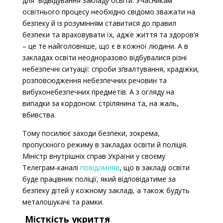
для відвідування закладу освіти. Учасникам
освітнього процесу необхідно свідомо зважати на
безпеку й із розумінням ставитися до правил
безпеки та враховувати їх, адже життя та здоров’я
– це те найголовніше, що є в кожної людини. А в
закладах освіти неодноразово відбувалися різні
небезпечні ситуації: спроби з
ґ
валтування, крадіжки,
розповсюдження небезпечних речовин та
вибухонебезпечних предметів. А з огляду на
випадки за кордоном: стрілянина та, на жаль,
вбивства.
Тому посилює заходи безпеки, зокрема,
пропускного режиму в закладах освіти й поліція.
Міністр внутрішніх справ України у своєму
Телеграм-каналі
повідомляв
, що в закладі освіти
буде
працівник поліції, який відповідатиме за
безпеку дітей у кожному закладі, а також будуть
металошукачі та рамки.
Місткість укриття