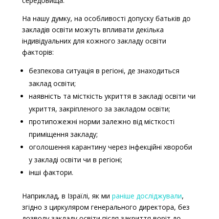
середовища.
На нашу думку, на особливості допуску батьків до
закладів освіти можуть впливати декілька
індивідуальних для кожного закладу освіти
факторів:
безпекова ситуація в регіоні, де знаходиться
заклад освіти;
наявність та місткість укриття в закладі освіти чи
укриття, закріпленого за закладом освіти;
протипожежні норми залежно від місткості
приміщення закладу;
оголошення карантину через інфекційні хвороби
у закладі освіти чи в регіоні;
інші фактори.
Наприклад, в Ізраїлі, як ми
раніше досліджували
,
згідно з циркуляром
генерального директора, без
дозволу закладу освіти після закриття воріт до