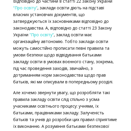
Відповідно до частини 8 статті 22 Закону України
“Про освіту”
,
заклади освіти діють на підставі
власних установчих документів, що
затверджуються їх засновниками відповідно до
законодавства. А, відповідно до статті 23 Закону
України
“Про освіту”
, заклад освіти має
організаційну автономію. Тобто заклади освіти
можуть самостійно прописати певні правила та
умови безпеки щодо відвідування батьками
закладу освіти в умовах воєнного стану, зокрема,
під час проведення заходів, звичайно, з
дотриманням норм законодавства щодо прав
батьків, які ми описували в попередньому розділі.
Але хочемо звернути увагу, що розробляти такі
правила закладу освіти слід спільно з усіма
учасниками освітнього процесу: учнями, їх
батьками, працівниками закладу.
Залученість
батьків та учнів до розробки цих правил сприятиме
їх виконанню. А розуміння батьками безпекової