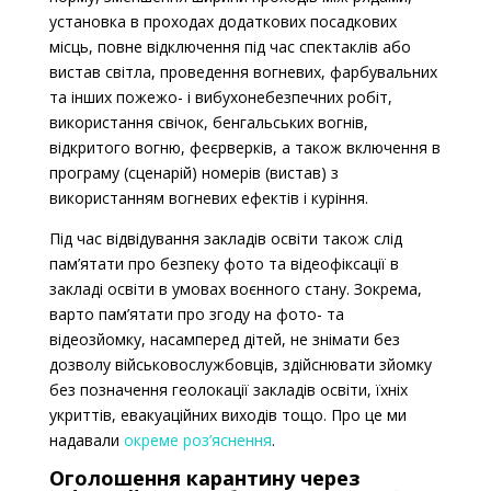
установка в проходах додаткових посадкових
місць, повне відключення під час спектаклів або
вистав світла, проведення вогневих, фарбувальних
та інших пожежо- і вибухонебезпечних робіт,
використання свічок, бенгальських вогнів,
відкритого вогню, феєрверків, а також включення в
програму (сценарій) номерів (вистав) з
використанням вогневих ефектів і куріння.
Під час відвідування закладів освіти також слід
пам’ятати про безпеку фото та відеофіксації в
закладі освіти в умовах воєнного стану. Зокрема,
варто пам’ятати про згоду на фото- та
відеозйомку, насамперед дітей, не знімати без
дозволу військовослужбовців, здійснювати зйомку
без позначення геолокації закладів освіти, їхніх
укриттів, евакуаційних виходів тощо. Про це ми
надавали
окреме роз’яснення
.
Оголошення карантину через