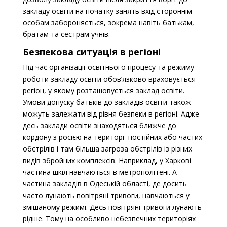
закладу освіти на початку занять вхід стороннім
особам забороняється, зокрема навіть батькам,
братам та сестрам учнів.
Безпекова ситуація в регіоні
Під час організації освітнього процесу та режиму
роботи закладу освіти обов’язково враховується
регіон, у якому розташовується заклад освіти.
Умови допуску батьків до закладів освіти також
можуть залежати від рівня безпеки в регіоні. Адже
десь заклади освіти знаходяться ближче до
кордону з росією на території постійних або частих
обстрілів і там більша загроза обстрілів із різних
видів збройних комплексів. Наприклад, у Харкові
частина шкіл навчаються в метрополітені. А
частина закладів в Одеській області, де досить
часто лунають повітряні тривоги, навчаються у
змішаному режимі. Десь повітряні тривоги лунають
рідше. Тому на особливо небезпечних територіях