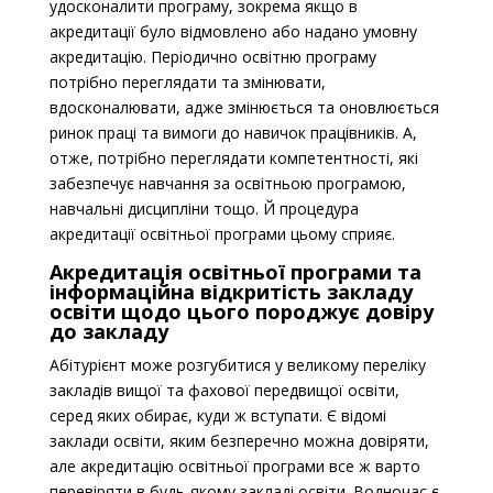
удосконалити програму, зокрема якщо в
акредитації було відмовлено або надано умовну
акредитацію. Періодично освітню програму
потрібно переглядати та змінювати,
вдосконалювати, адже змінюється та оновлюється
ринок праці та вимоги до навичок працівників. А,
отже, потрібно переглядати компетентності, які
забезпечує навчання за освітньою програмою,
навчальні дисципліни тощо. Й процедура
акредитації освітньої програми цьому сприяє.
Акредитація освітньої програми та
інформаційна відкритість закладу
освіти щодо цього породжує довіру
до закладу
Абітурієнт може розгубитися у великому переліку
закладів вищої та фахової передвищої освіти,
серед яких обирає, куди ж вступати. Є відомі
заклади освіти, яким безперечно можна довіряти,
але акредитацію освітньої програми все ж варто
перевіряти в будь-якому закладі освіти. Водночас є