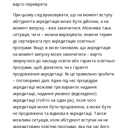
варто перевіряти.
При цьому слід враховувати, що на момент вступу
абітурієнта акредитація може бути дійсною, а на
момент випуску – вже закінчитися. Можлива така
ситуація, чи ні – можна вирахувати, знаючи термін
дії сертифіката про акредитацію освітньої
програми. Якщо ж ви встановили, що акредитація
на момент випуску може закінчитися – варто
звернутися до закладу освіти або гаранта освітньої
програми, щоб дізнатися, чи є гарантії
продовження акредитації. Як це правильно зробити
– поговоримо далі. Адже під час процедури
акредитації можливі три варіанти: надання
акредитації, надання умовної (відкладеної)
акредитації (тобто на один рік), після чого
акредитація може бути продовжена, а може бути
не продовжена та відмова в акредитації. Також
можлива ситуація, коли абітурієнт вступає на не
акредитовану освітню програму, яка під час його