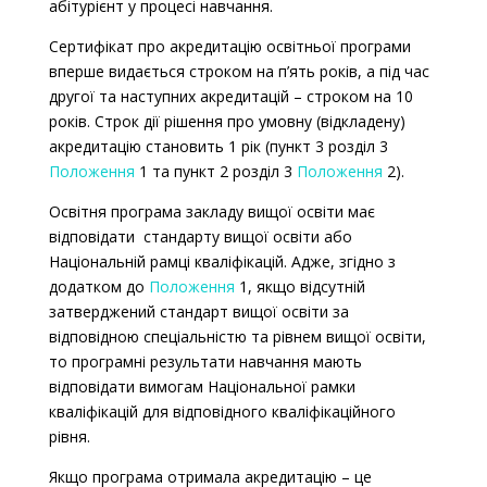
абітурієнт у процесі навчання.
Сертифікат про акредитацію освітньої програми
вперше видається строком на п’ять років, а під час
другої та наступних акреди
тацій – строком на 10
років. Строк дії рішення про умовну (відкладену)
акредитацію становить 1 рік (пункт 3 розділ 3
Положення
1 та
пункт 2 розділ 3
Положення
2).
Освітня програма закладу вищої освіти має
відповідати стандарту вищої освіти або
Національній рамці кваліфікацій.
Адже, згідно з
додатком до
Положення
1, якщо
відсутній
затверджений стандарт вищої освіти за
відповідною спеціальністю та рівнем вищої освіти,
то програмні результати навчання мають
відповідати вимогам Національної рамки
кваліфікацій для відповідного кваліфікаційного
рівня.
Якщо програма отримала акредитацію – це