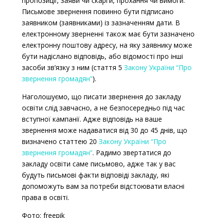
пропозиції, заяви чи скарги, прохання чи вимоги.
Письмове звернення повинно бути підписано
заявником (заявниками) із зазначенням дати. В
електронному зверненні також має бути зазначено
електронну поштову адресу, на яку заявнику може
бути надіслано відповідь, або відомості про інші
засоби зв’язку з ним (стаття 5
Закону України “Про
звернення громадян”
).
Наголошуємо, що писати звернення до закладу
освіти слід завчасно, а не безпосередньо під час
вступної кампанії. Адже відповідь на ваше
звернення може надаватися від 30 до 45 днів, що
визначено статтею 20
Закону України “Про
звернення громадян”
.
Радимо звертатися до
закладу освіти саме письмово, адже так у вас
будуть письмові факти відповіді закладу, які
допоможуть вам за потреби відстоювати власні
права в освіті.
Фото: freepik