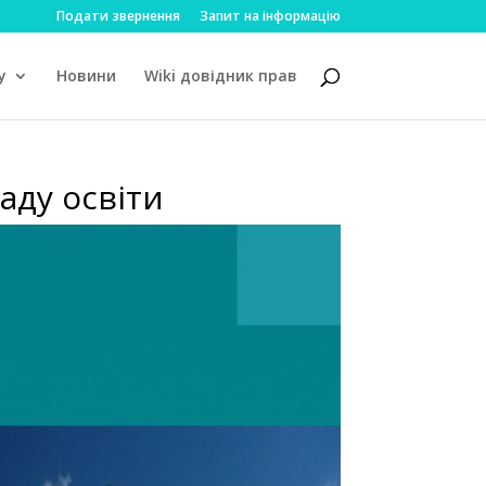
Подати звернення
Запит на інформацію
у
Новини
Wiki довідник прав
аду освіти