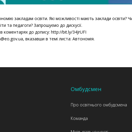
ономію закладам освіти. Які можливості мають заклади освіти? 
іти та педагоги? Запрошуємо до дискусії.
оментарях до допису: http://bit.ly/34JrUFI
a@eo.gov.ua, вказавши в темі листа: Автономія.
Омбудсмен
Про освітнього омбудсмена
Команда
Місія, візія, цінності