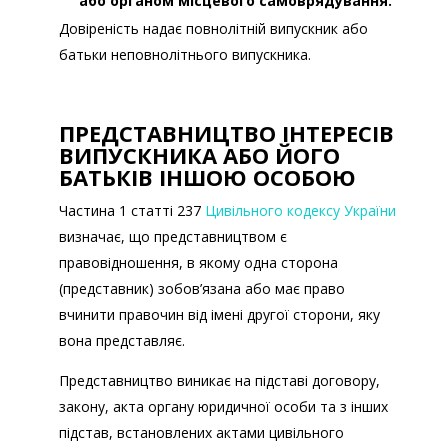
або органом місцевого самоврядування.
Довіреність надає
повнолітній випускник або
батьки неповнолітнього випускника.
додатку 1
Порядку
ПРЕДСТАВНИЦТВО ІНТЕРЕСІВ
найменування закордонної дипломатичної
ВИПУСКНИКА АБО ЙОГО
БАТЬКІВ ІНШОЮ ОСОБОЮ
установи (залежно від країни
перебування);
Частина 1 статті 237
Цивільного кодексу України
назва документа про освіту, залежно від
визначає, що представництвом є
того, який рівень освіти здобула дитина:
правовідношення, в якому одна сторона
свідоцтво про здобуття базової
(представник) зобов’язана або має право
середньої освіти;
вчинити правочин від імені другої сторони, яку
свідоцтво про здобуття повної загальної
вона представляє.
середньої освіти;
Представництво виникає на підставі договору,
диплом кваліфікованого робітника;
закону, акта органу юридичної особи та з інших
свідоцтво про присвоєння (підвищення)
підстав, встановлених актами цивільного
робітничої кваліфікації;