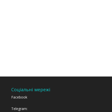
Міністерства
закордонних справ України
Соціальні мережі
Facebook
Telegram: