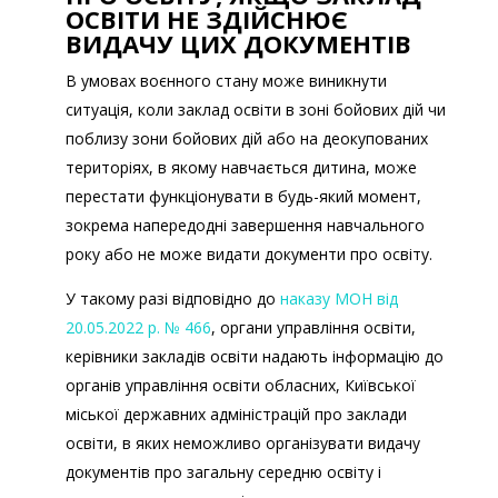
ОСВІТИ НЕ ЗДІЙСНЮЄ
ВИДАЧУ ЦИХ ДОКУМЕНТІВ
В умовах воєнного стану може виникнути
ситуація, коли заклад освіти в зоні бойових дій чи
поблизу зони бойових дій або на деокупованих
територіях, в якому навчається дитина, може
перестати функціонувати в будь-який момент,
зокрема напередодні завершення навчального
року або не може видати документи про освіту.
Порядок міжвідомчої взаємодії з
питань вручення здобувачам освіти, які
У такому разі відповідно до
наказу МОН від
перебувають за межами України, документів
20.05.2022 р. № 466
, органи управління освіти,
про базову середню, повну загальну середню
керівники закладів освіти надають інформацію до
та професійну (професійно-технічну) освіту,
органів управління освіти обласних, Київської
виданих в умовах воєнного стану в Україні
міської державних адміністрацій про заклади
освіти, в яких неможливо організувати видачу
документів про загальну середню освіту і