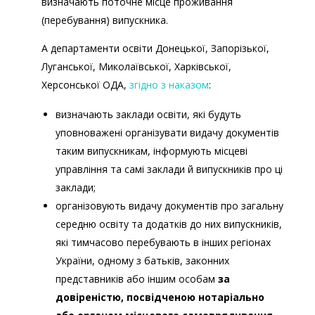
визначають поточне місце проживання
(перебування) випускника.
А департаменти освіти Донецької, Запорізької,
Луганської, Миколаївської, Харківської,
Херсонської ОДА,
згідно з наказом
:
визначають заклади освіти, які будуть
Порядку
уповноважені організувати видачу документів
таким випускникам, інформують місцеві
управління та самі заклади й випускників про ці
заклади;
організовують видачу документів про загальну
середню освіту та додатків до них випускників,
які тимчасово перебувають в інших регіонах
України, одному з батьків, законних
представників або іншим особам
за
Порядку
довіреністю, посвідченою нотаріально