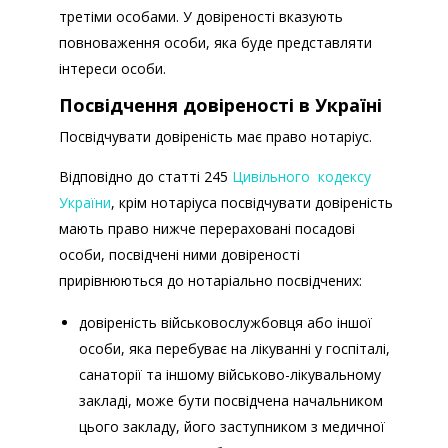
третіми особами. У довіреності вказують
перебувають за межами України, документів
повноваження особи, яка буде представляти
про базову середню, повну загальну середню
інтереси особи.
та професійну (професійно-технічну) освіту,
виданих в умовах воєнного стану в Україні
Посвідчення довіреності в Україні
Посвідчувати довіреність має право нотаріус.
Відповідно до статті 245
Цивільного кодексу
України
, крім нотаріуса посвідчувати довіреність
мають право нижче перераховані
посадові
особи, посвідчені ними довіреності
прирівнюються до нотаріально посвідчених:
довіреність військовослужбовця або іншої
особи, яка перебуває на лікуванні у госпіталі,
санаторії та іншому військово-лікувальному
закладі, може бути посвідчена начальником
цього закладу, його заступником з медичної