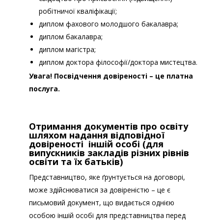
робітничої кваліфікації;
додатка 11
Порядку
диплом фахового молодшого бакалавра;
диплом бакалавра;
диплом магістра;
диплом доктора філософії/доктора мистецтва.
Увага!
Посвідчення довіреності – це платна
послуга.
Отримання документів про освіту
шляхом надання відповідної
довіреності іншій особі (для
випускників закладів різних рівнів
Порядку
освіти та їх батьків)
Представництво, яке
ґ
рунтується на договорі,
може здійснюватися за довіреністю – це є
письмовий документ, що видається однією
Порядок міжвідомчої взаємодії з
особою іншій особі для представництва перед
питань вручення здобувачам освіти, які