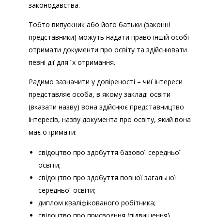
законодавства.
прізвище, ім’я, по батькові та дата
народження випускника, на чиє ім’я
Тобто випускник або його батьки (законні
виготовляється документ;
представники) можуть надати право іншій особі
адреса проживання в Україні та країні
отримати документи про освіту та здійснювати
перебування;
певні дії для їх отримання.
засоби зв’язку з випускником: контактний
Радимо зазначити у довіреності – чиї інтереси
телефон в країні перебування, електронна
представляє особа, в якому закладі освіти
поштова скринька, месенджери тощо.
(вказати назву) вона здійснює представництво
інтересів, назву документа про освіту, який вона
має отримати:
свідоцтво про здобуття базової середньої
освіти;
свідоцтво про здобуття повної загальної
середньої освіти;
диплом кваліфікованого робітника;
свідоцтво про присвоєння (підвищення)