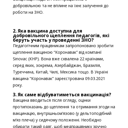
добровільною та не вплине на їхнє залучення до
роботи на ЗНО.
2. Яка вакцина доступна для
добровільного щеплення педагогів, які
беруть участь у проведенні ЗНО?
Педагогічним працівникам запропоновано зробити
щеплення вакциною “Коронавак” від компанії
Sinovac (КНР). Вона вже схвалена 22 країнами,
серед яких, зокрема, Азербайджан, Бразилія,
Туреччина, Китай, Чилі, Мексика тощо. В Україні
вакцина “Коронавак” зареєстрована 09.03.2021
року.
3. Як саме відбуватиметься вакцинація?
Вакцина вводиться після огляду, оцінки
протипоказань до щеплення та отримання згоди на
вакцинацію, внутрішньом’язово (у дельтоподібний
м’яз плеча) у сидячому положенні. Необхідно
обирати такий одяг, щоб медпрацівнику зручно