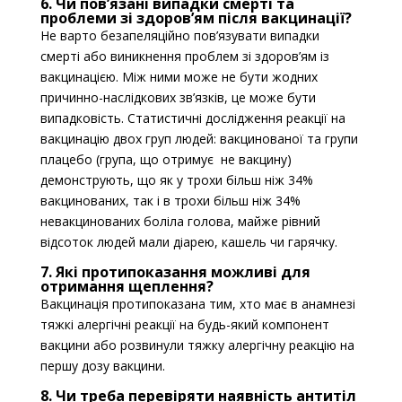
6. Чи пов’язані випадки смерті та
проблеми зі здоров’ям після вакцинації?
Не варто безапеляційно пов’язувати випадки
смерті або виникнення проблем зі здоров’ям із
вакцинацією. Між ними може не бути жодних
причинно-наслідкових зв’язків, це може бути
випадковість. Статистичні дослідження реакції на
вакцинацію двох груп людей: вакцинованої та групи
плацебо (група, що отримує не вакцину)
демонструють, що як у трохи більш ніж 34%
вакцинованих, так і в трохи більш ніж 34%
невакцинованих боліла голова, майже рівний
відсоток людей мали діарею, кашель чи гарячку.
7. Які протипоказання можливі для
отримання щеплення?
Вакцинація протипоказана тим, хто має в анамнезі
тяжкі алергічні реакції на будь-який компонент
вакцини або розвинули тяжку алергічну реакцію на
першу дозу вакцини.
8. Чи треба перевіряти наявність антитіл