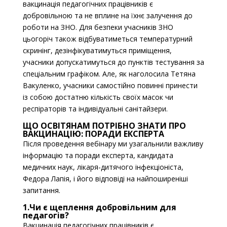
вакцинація педагогічних працівників є
добровільною та не вплине на їхнє залучення до
роботи на ЗНО. Для безпеки учасників ЗНО
цьогоріч також відбуватиметься температурний
скринінг, дезінфікуватимуться приміщення,
учасники допускатимуться до пунктів тестування за
спеціальним графіком. Але, як наголосила Тетяна
Вакуленко, учасники самостійно повинні принести
із собою достатню кількість своїх масок чи
респіраторів та індивідуальні санітайзери.
ЩО ОСВІТЯНАМ ПОТРІБНО ЗНАТИ ПРО
ВАКЦИНАЦІЮ: ПОРАДИ ЕКСПЕРТА
Після проведення вебінару ми узагальнили важливу
інформацію та поради експерта, кандидата
медичних наук, лікаря-дитячого інфекціоніста,
Федора Лапія, і його відповіді на найпоширеніші
запитання.
1.Чи є щеплення добровільним для
педагогів?
Вакцинація педагогічних працівників є