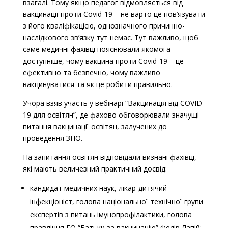
взагалі. Тому якщо педагог відмовляється від
вакцинації проти Covid-19 – не варто це пов’язувати
з його кваліфікацією, однозначного причинно-
наслідкового зв’язку тут немає. Тут важливо, щоб
саме медичні фахівці пояснювали якомога
доступніше, чому вакцина проти Covid-19 – це
ефективно та безпечно, чому важливо
вакцинуватися та як це робити правильно.
Учора взяв участь у вебінарі “Вакцинація від COVID-
19 для освітян”, де фахово обговорювали значущі
питання вакцинації освітян, залучених до
проведення ЗНО.
На запитання освітян відповідали визнані фахівці,
які мають величезний практичний досвід:
кандидат медичних наук, лікар-дитячий
інфекціоніст, голова національної технічної групи
експертів з питань імунопрофілактики, голова
правління ГО “Батьки за вакцинацію” Федір Лапій;