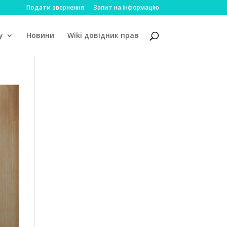
Подати звернення
Запит на інформацію
у
Новини
Wiki довідник прав