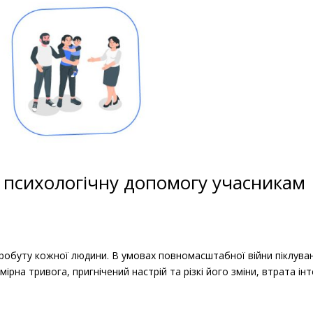
 психологічну допомогу учасникам
робуту кожної людини. В умовах повномасштабної війни піклува
рна тривога, пригнічений настрій та різкі його зміни, втрата ін