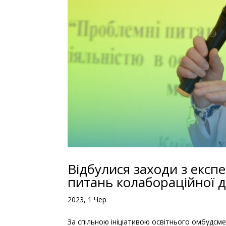
Відбулися заходи з екс
питань колабораційної ді
2023, 1 Чер
За спільною ініціативою освітнього омбудсмен