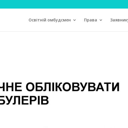
Освітній омбудсмен
Права
Заявник