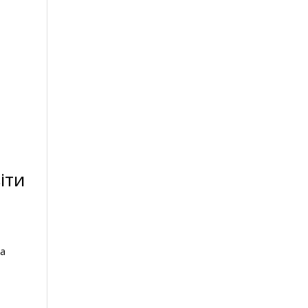
іти
на