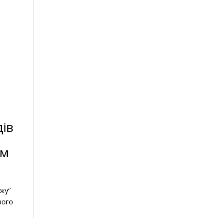
ів
ом
ажу”
вого