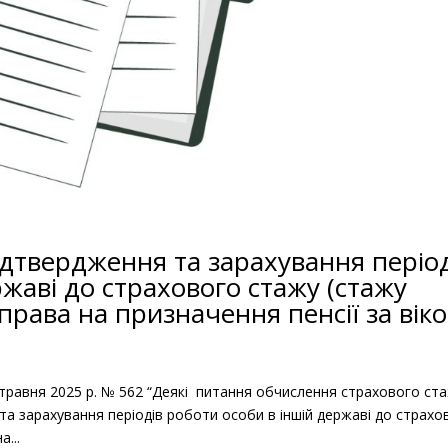
дтвердження та зарахування період
ржаві до страхового стажу (стажу
права на призначення пенсії за вік
 травня 2025 р. № 562 “Деякі питання обчислення страхового ст
та зарахування періодів роботи особи в іншій державі до страхо
...