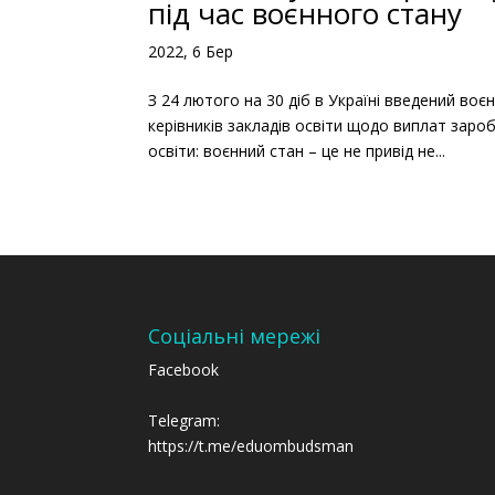
під час воєнного стану
2022, 6 Бер
З 24 лютого на 30 діб в Україні введений воє
керівників закладів освіти щодо виплат зароб
освіти: воєнний стан – це не привід не...
Соціальні мережі
Facebook
Telegram:
https://t.me/eduombudsman