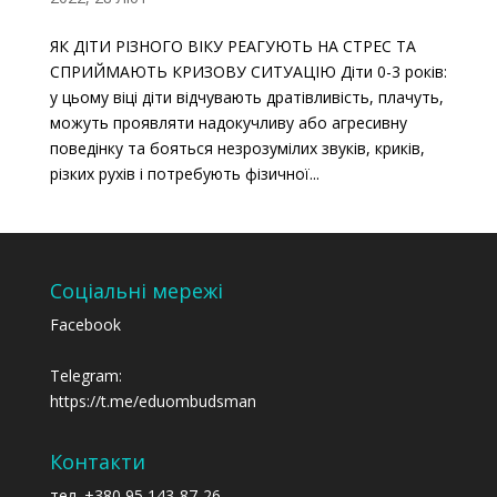
ЯК ДІТИ РІЗНОГО ВІКУ РЕАГУЮТЬ НА СТРЕС ТА
СПРИЙМАЮТЬ КРИЗОВУ СИТУАЦІЮ Діти 0-3 років:
у цьому віці діти відчувають дратівливість, плачуть,
можуть проявляти надокучливу або агресивну
поведінку та бояться незрозумілих звуків, криків,
різких рухів і потребують фізичної...
Соціальні мережі
Facebook
Telegram:
https://t.me/eduombudsman
Контакти
тел. +380 95 143-87-26