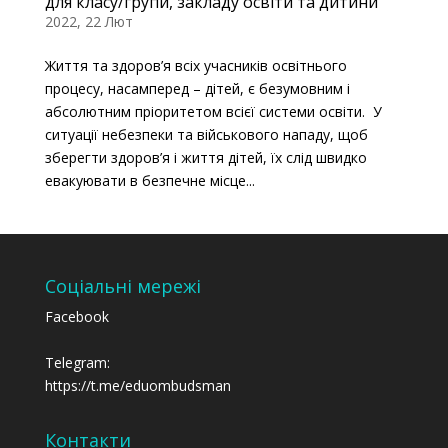
для класу/групи, закладу освіти та дитини
2022, 22 Лют
Життя та здоров’я всіх учасників освітнього
процесу, насамперед – дітей, є безумовним і
абсолютним пріоритетом всієї системи освіти. У
ситуації небезпеки та військового нападу, щоб
зберегти здоров’я і життя дітей, їх слід швидко
евакуювати в безпечне місце...
Соціальні мережі
Facebook
Telegram:
https://t.me/eduombudsman
Контакти