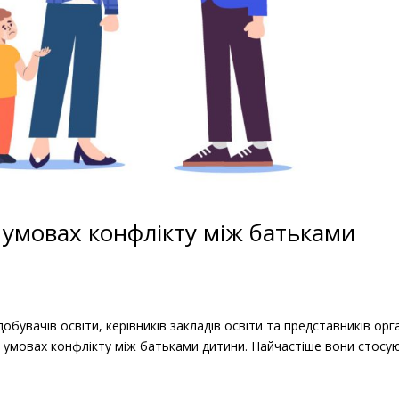
в умовах конфлікту між батьками
обувачів освіти, керівників закладів освіти та представників орг
 в умовах конфлікту між батьками дитини. Найчастіше вони стосу
.