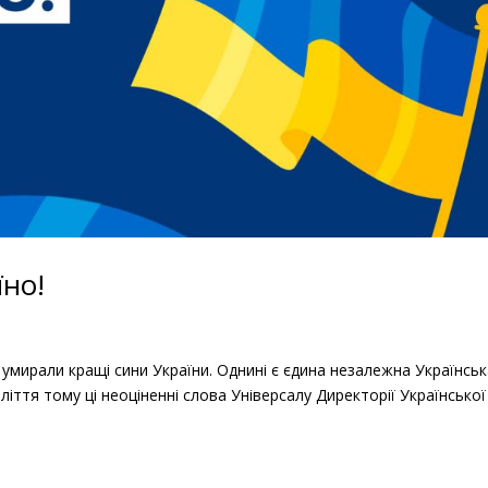
їно!
які умирали кращі сини України. Однині є єдина незалежна Українсь
ліття тому ці неоціненні слова Універсалу Директорії Української