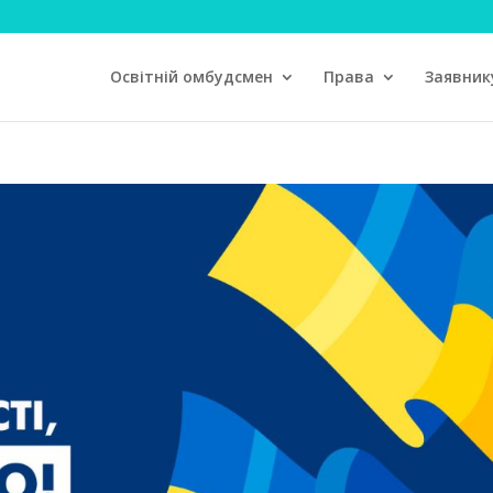
Освітній омбудсмен
Права
Заявник