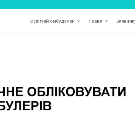
Освітній омбудсмен
Права
Заявник