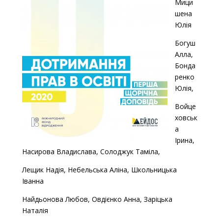
Мици
шена
Юлія
Богуш
Алла,
Бонда
ренко
Юлія,
Войце
ховськ
а
Ірина,
Насирова Владислава, Солоджук Таміла,
Лещик Надія, Небельська Аліна, Школьницька
Іванна
Найдьонова Любов, Овдієнко Анна, Заріцька
Наталія