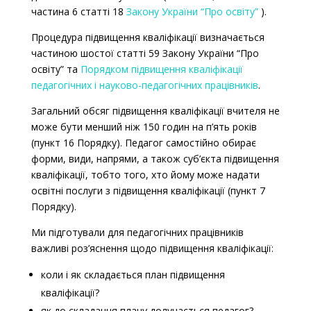
частина 6 статті 18
Закону України “Про освіту”
).
Процедура підвищення кваліфікації визначається
частиною шостої статті 59 Закону України “Про
освіту” та
Порядком підвищення кваліфікації
педагогічних і науково-педагогічних працівників
.
Загальний обсяг підвищення кваліфікації вчителя не
може бути менший ніж 150 годин на п’ять років
(пункт 16 Порядку).
П
едагог самостійно обирає
форми, види, напрями, а також суб’єкта підвищення
кваліфікації, тобто того, хто йому може надати
освітні послуги з підвищення кваліфікації (пункт 7
Порядку).
Ми підготували для педагогічних працівників
важливі роз’яснення щодо підвищення кваліфікації:
коли і як складається план підвищення
кваліфікації?
як до складання плану долучається педагог?