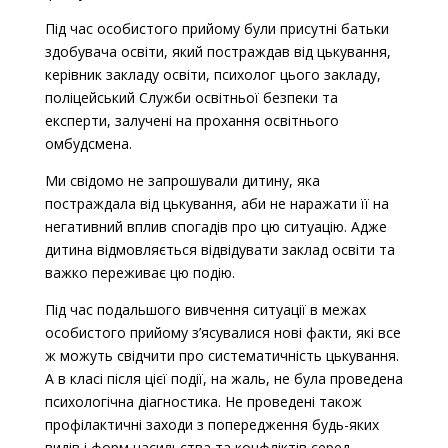
Під час особистого прийому були присутні батьки
здобувача освіти, який постраждав від цькування,
керівник закладу освіти, психолог цього закладу,
поліцейський Служби освітньої безпеки та
експерти, залучені на прохання освітнього
омбудсмена.
Ми свідомо не запрошували дитину, яка
постраждала від цькування, аби не наражати її на
негативний вплив спогадів про цю ситуацію. Адже
дитина відмовляється відвідувати заклад освіти та
важко переживає цю подію.
Під час подальшого вивчення ситуації в межах
особистого прийому з’ясувалися нові факти, які все
ж можуть свідчити про систематичність цькування.
А в класі після цієї події, на жаль, не була проведена
психологічна діагностика. Не проведені також
профілактичні заходи з попередження будь-яких
видів і форм насильства та конфліктів серед