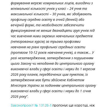
формування мережі комунальних ліцеїв, виходячи з
мінімальної кількості учнів у класі
–
24 учня та
максимальної кількості
–
30 учнів, які здобувають
профільну середню освіту в очній (денній) або
вечірній формі, та необхідності забезпечити
функціонування не менше дванадцяти груп учнів під
час вивчення ними окремих навчальних предметів
(інтегрованих курсів) за трьома профілями
навчання на рівні профільної середньої освіти
(протягом 10-12 років навчання учнів), а також… У
разі незатвердження, затвердження з порушенням
цього Закону чи неподання до центрального органу
виконавчої влади у сфері освіти і науки до 1 вересня
2026 року планів, передбачених цим пунктом, їх
затвердження має бути здійснене Кабінетом
Міністрів України за поданням центрального органу
виконавчої влади у сфері освіти і науки до 1 січня
2026 року”
.
Законопроєкт № 13120-1
пропонує ще коротші, ніж