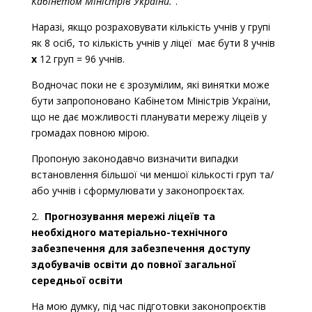
Кабінетом Міністрів України.”
.
Наразі, якщо розраховувати кількість учнів у групі
як 8 осіб, то кількість учнів у ліцеї має бути 8 учнів
х
12 груп = 96 учнів.
Водночас поки не є зрозумілим, які винятки може
бути запропоновано Кабінетом Міністрів України,
що не дає можливості планувати мережу ліцеїв у
громадах повною мірою.
Пропоную законодавчо визначити випадки
встановлення більшої чи меншої кількості груп та/
або учнів і сформулювати у законопроєктах.
2.
Прогнозування мережі ліцеїв та
необхідного матеріально-технічного
забезпечення для забезпечення доступу
здобувачів освіти до повної загальної
середньої освіти
На мою думку, під час підготовки законопроєктів