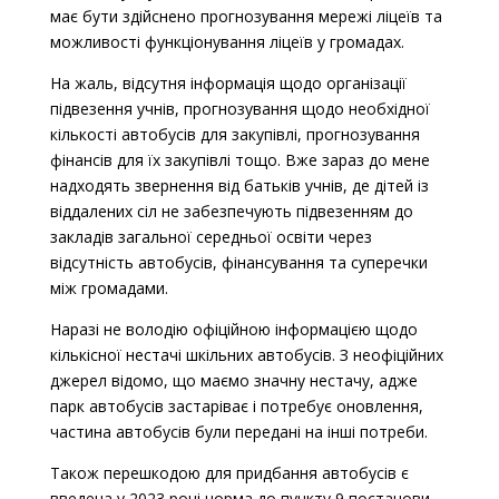
має бути здійснено прогнозування мережі ліцеїв та
можливості функціонування ліцеїв у громадах.
На жаль, відсутня інформація щодо організації
підвезення учнів, прогнозування щодо необхідної
кількості автобусів для закупівлі, прогнозування
фінансів для їх закупівлі тощо. Вже зараз до мене
надходять звернення від батьків учнів, де дітей із
віддалених сіл не забезпечують підвезенням до
закладів загальної середньої освіти через
відсутність автобусів, фінансування та суперечки
між громадами.
Наразі не володію офіційною інформацією щодо
кількісної нестачі шкільних автобусів. З неофіційних
джерел відомо, що маємо значну нестачу, адже
парк автобусів застаріває і потребує оновлення,
частина автобусів були передані на інші потреби.
Також перешкодою для придбання автобусів є
введена у 2023 році норма до пункту 9 постанови