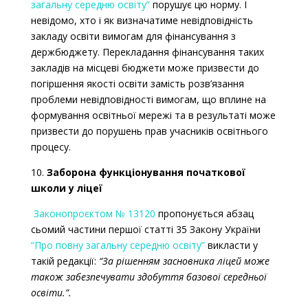
загальну середню освіту”
порушує цю норму. І
невідомо, хто і як визначатиме невідповідність
закладу освіти вимогам для фінансування з
держбюджету. Перекладання фінансування таких
закладів на місцеві бюджети може призвести до
погіршення якості освіти замість розв’язання
проблеми невідповідності вимогам, що вплине на
формування освітньої мережі та в результаті може
призвести до порушень прав учасників освітнього
процесу.
10.
Заборона функціонування початкової
школи у ліцеї
Законопроєктом № 13120
пропонується абзац
сьомий частини першої статті 35 Закону України
“Про повну загальну середню освіту”
викласти у
такій редакції:
“За рішенням засновника ліцей може
також забезпечувати здобуття базової середньої
освіти.”.