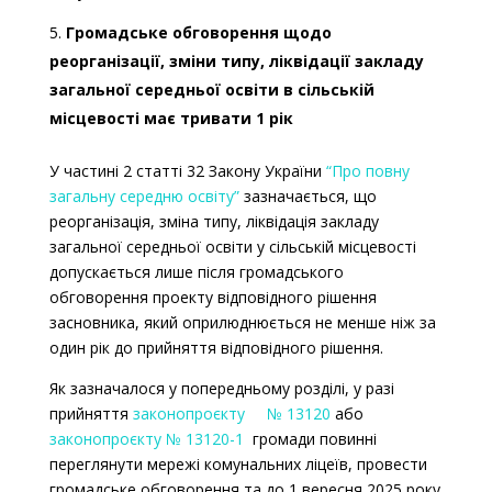
Громадське обговорення щодо
реорганізації, зміни типу, ліквідації закладу
загальної середньої освіти в сільській
місцевості має тривати 1 рік
У частині 2 статті 32 Закону України
“Про повну
загальну середню освіту”
зазначається, що
реорганізація, зміна типу, ліквідація закладу
загальної середньої освіти у сільській місцевості
допускається лише після громадського
обговорення проекту відповідного рішення
засновника, який оприлюднюється
не менше ніж за
один рік
до прийняття відповідного рішення.
Як зазначалося у попередньому розділі, у разі
прийняття
законопроєкту № 13120
або
законопроєкту № 13120-1
громади повинні
переглянути мережі комунальних ліцеїв, провести
громадське обговорення та до 1 вересня 2025 року