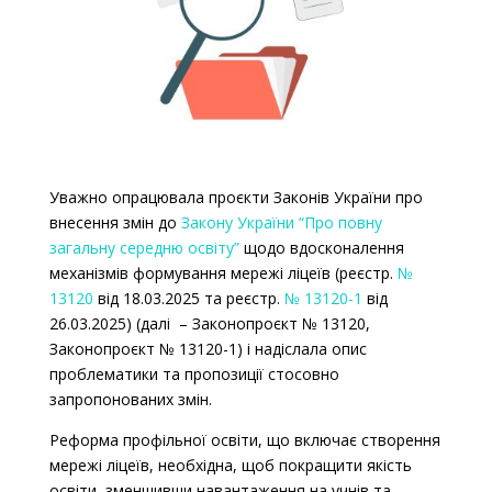
Уважно опрацювала проєкти Законів України про
внесення змін до
Закону України “Про повну
загальну середню освіту”
щодо вдосконалення
механізмів формування мережі ліцеїв (реєстр.
№
13120
від 18.03.2025 та реєстр.
№ 13120-1
від
26.03.2025) (далі
–
Законопроєкт № 13120,
Законопроєкт № 13120-1) і надіслала опис
проблематики та пропозиції стосовно
запропонованих змін.
Реформа профільної освіти, що включає створення
мережі ліцеїв, необхідна, щоб покращити якість
освіти, зменшивши навантаження на учнів та