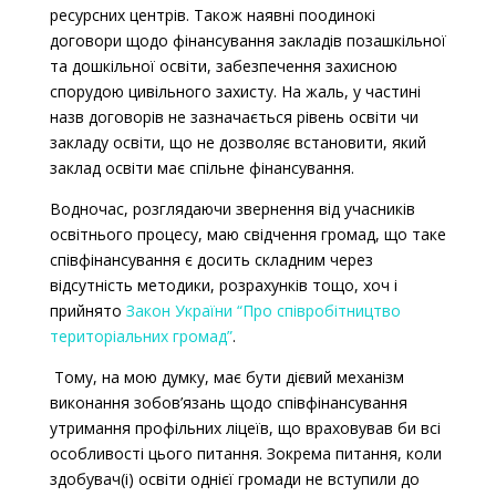
ресурсних центрів. Також наявні поодинокі
договори щодо фінансування закладів позашкільної
та дошкільної освіти, забезпечення захисною
спорудою цивільного захисту. На жаль, у частині
назв договорів не зазначається рівень освіти чи
закладу освіти, що не дозволяє встановити, який
заклад освіти має спільне фінансування.
Водночас, розглядаючи звернення від учасників
освітнього процесу, маю свідчення громад, що таке
співфінансування є досить складним через
відсутність методики, розрахунків тощо, хоч і
прийнято
Закон України “Про співробітництво
територіальних громад”
.
Тому, на мою думку, має бути дієвий механізм
виконання зобов’язань щодо співфінансування
утримання профільних ліцеїв, що враховував би всі
особливості цього питання. Зокрема питання, коли
здобувач(і) освіти однієї громади не вступили до