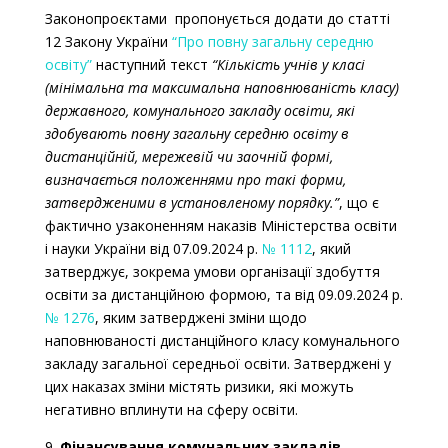
Законопроєктами пропонується додати до статті
12 Закону України
“Про повну загальну середню
освіту”
наступний текст
“Кількість учнів у класі
(мінімальна та максимальна наповнюваність класу)
державного, комунального закладу освіти, які
здобувають повну загальну середню освіту в
дистанційній, мережевій чи заочній формі,
визначається положеннями про такі форми,
затвердженими в установленому порядку.”
, що є
фактично узаконенням наказів Міністерства освіти
і науки України від 07.09.2024 р.
№ 1112
, який
затверджує, зокрема
умови організації здобуття
освіти за дистанційною формою,
та від 09.09.2024 р.
№ 1276
, яким затверджені зміни щодо
наповнюваності дистанційного класу комунального
закладу загальної середньої освіти
. Затверджені у
цих наказах зміни містять ризики, які можуть
негативно вплинути на сферу освіти.
9.
Фінансування комунальних закладів