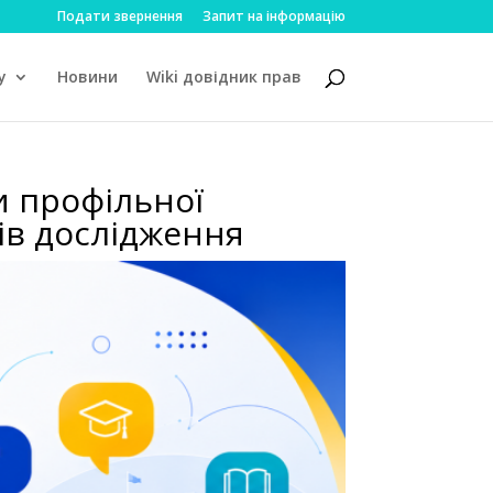
Подати звернення
Запит на інформацію
у
Новини
Wiki довідник прав
и профільної
тів дослідження