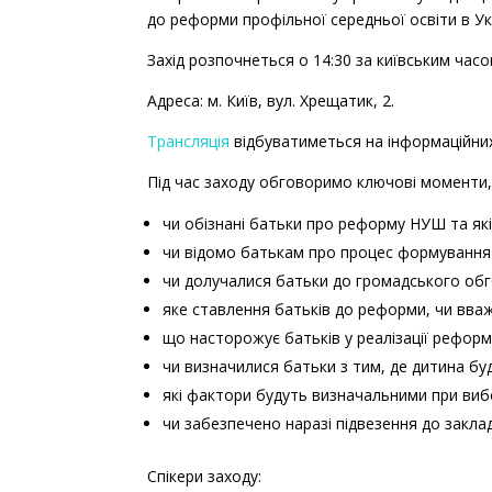
до реформи профільної середньої освіти в Ук
Захід розпочнеться о 14:30 за київським часо
Адреса: м. Київ, вул. Хрещатик, 2.
Трансляція
відбуватиметься на інформаційних
Під час заходу обговоримо ключові моменти,
чи обізнані батьки про реформу НУШ та які
чи відомо батькам про процес формування о
чи долучалися батьки до громадського обг
яке ставлення батьків до реформи, чи вваж
що насторожує батьків у реалізації реформ
чи визначилися батьки з тим, де дитина бу
які фактори будуть визначальними при вибо
чи забезпечено наразі підвезення до закладі
Спікери заходу: