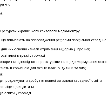
раїні».
м.
 ресурсах Українського кризового медіа-центру.
 що впливають на впровадження реформи профільної середньої ос
 для них основні канали отримання інформації про неї;
світньої мережі у громаді;
оворення відповідного проєкту рішення щодо формування освітн
ають її корисною для освіти власної дитини та чим;
и;
де продовжувати здобуття повної загальної середньої освіти;
рі ліцею для дитини;
в освіти у громаді.