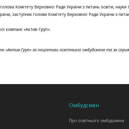
голова Комітету Верховної Ради України з питань освіти, науки т
аїни, заступник голови Комітету Верховної Ради України з питань
ої компанії «Актив-Груп».
ією
«
Актив-Груп
»
за ініціативи освітнього омбудсмена та за сприя
Омбудсмен
Про освітнього омбудсмена