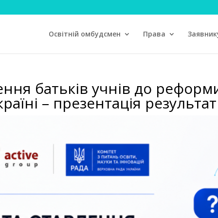
Освітній омбудсмен
Права
Заявник
лення батьків учнів до реформ
країні – презентація результа