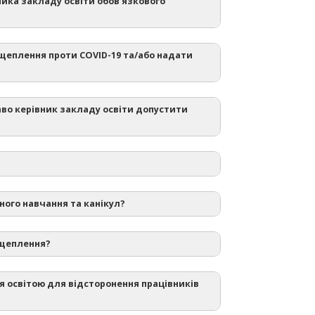
ника закладу освіти обов'язкового
 щеплення проти COVID-19 та/або надати
аво керівник закладу освіти допустити
ереліку медичних протипоказань та
ення профілактичних щеплень
“Про внесення змін до
ного навчання та канікул?
нь з охорони праці та протипожежної
танови Кабінету Міністрів України від 9
е щеплення?
ня освітою для відсторонення працівників
«Про захист населення від
інфекційних
них належать: анафілактична реакція на