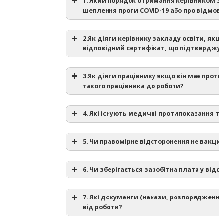
1. Який порядок отримання керівником з
щеплення проти COVID-19 або про відмов
2.Як діяти керівнику закладу освіти, 
відповідний сертифікат, що підтверджу
н
3.Як діяти працівнику якщо він має пр
такого працівника до роботи?
застережень до проведення профілактичн
4. Які існують медичні протипоказання 
з’явився на роботі в нетверезому стані, 
5. Чи правомірне відсторонення не вакц
відмовляється або ухиляється від обов’я
постанови Кабінету Міністрів України від 9
роз’яснює МОЗ на вебсайті,
охорони;
грудня 2020 р. № 1236”
6. Чи зберігається заробітна плата у ві
в інших випадках, передбачених законо
7. Які документи (накази, розпорядженн
від роботи?
Постійні протипоказання
– протипоказ
хвороб»
Дистанційне навчання