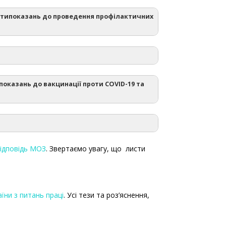
протипоказань до проведення профілактичних
до щеплення приймається лікарем з
рювання, особи з імунодефіцитом. Крім
“Про внесення змін до постанови
0 жовтня 2021 р. № 1096
показань до вакцинації проти СOVID-19 та
рацівників освіти.
их правила внутрішнього розпорядку для
 змін до постанови Кабінету Міністрів
відповідь МОЗ
. Звертаємо увагу, що листи
ацю України,
їни з питань праці
. Усі тези та роз’яснення,
Про відпустки”