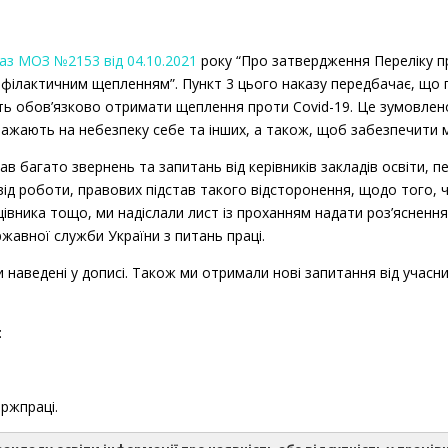
аз МОЗ №2153 від 04.10.2021
року “Про затвердження Переліку пр
філактичним щепленням”. Пункт 3 цього наказу передбачає, що пра
ть обов’язково отримати щеплення проти Covid-19. Це зумовлено
ажають на небезпеку себе та інших, а також, щоб забезпечити 
ав багато звернень та запитань від керівників закладів освіти, 
ід роботи, правових підстав такого відсторонення, щодо того, ч
вника тощо, ми надіслали лист із проханням надати роз’яснення
ржавної служби України з питань праці.
и наведені у дописі. Також ми отримали нові запитання від учасни
:
ержпраці.