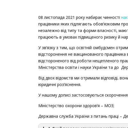
08 листопада 2021 року набирає чинності
нак
працівники яких підлягають обов’язковим про
незалежно від типу та форми власності, маю
працюють в умовах підвищеного ризику й нар
У зв’язку з тим, що освітній омбудсмен отрим
відсторонення не вакцинованого працівника в
відстороненого від роботи нещепленого праці
Міністерства освіти і науки України та до Де
Від двох відомств ми отримали відповіді, вон
юридичні роз’яснення.
У нашому дописі застосовуються скорочення
Міністерство охорони здоров’я – МОЗ;
Державна служба України з питань праці – Д