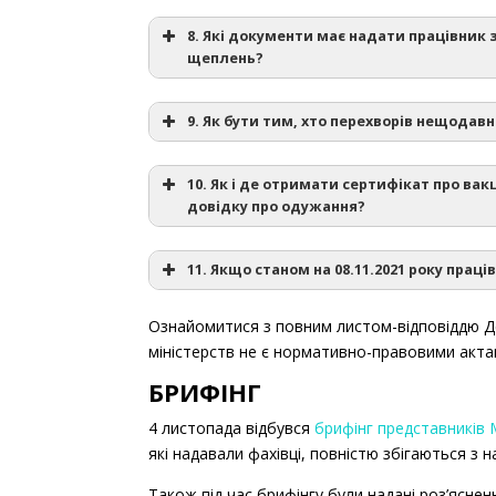
першу дозу цієї вакцини.
8. Які документи має надати працівник
Також наявні
застереження (вакцинац
щеплень?
урахуванням переваг над ризиками від щеп
60(2) Кодексу законів
того, існують протипоказання до введення
9. Як бути тим, хто перехворів нещодавн
Юристи радять
Кабінету Міністрів України від 9 грудня 202
постанови КМУ ві
10. Як і де отримати сертифікат про ва
довідку про одужання?
11. Якщо станом на 08.11.2021 року прац
Допомога по тимчасовій непрацездатності 
працівників державних навчально-виховних
Ознайомитися з повним листом-відповіддю Д
України від 9 грудня 2020 р. № 1236”
Через додаток на смартфоні Дія в елект
міністерств не є нормативно-правовими акт
Через портал Дія
.
БРИФІНГ
Міністерство цифрової трансформації Укра
Сертифікат через портал
Дія – завантаж
4 листопада відбувся
брифінг представників 
Сімейний лікар – паперовий варіант з пе
які надавали фахівці, повністю збігаються з
Також під час брифінгу були надані роз’яснен