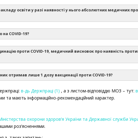
 закладу освіти у разі наявності у нього абсолютних медичних 
ія з пересторогою)
– ситуація, за якої остаточне рішення що
лення. До них належать: онкологічна хвороба, аутоімунне захво
 про працю України
 окремих вакцин.
о на COVID-19?
0 р. № 1236”
д 9 грудня 2020 р. № 1236
постанови Кабінету Міністрів України від 2
кцинацію проти COVID-19, медичний висновок про наявність проти
Інструкції про порядок обчислення заробітної плати п
івник отримав лише 1 дозу вакцинації проти COVID-19?
(лікарняний лист)
Типов
 закладів України
“Про внесення
ержпраці:
в-дь Держпраці (1)
, а з листом-відповіддю МОЗ – тут:
ронному варіанті
ами та мають інформаційно-рекомендаційний характер.
статті 82 Кодексу законів про пр
їни
ення та друк паперового міжнародного варіанта.
Міністерства охорони здоров’я України та Державної служби Укра
чаткою.
Закону України “
 нашими роз’ясненнями.
ня з таких запитань: