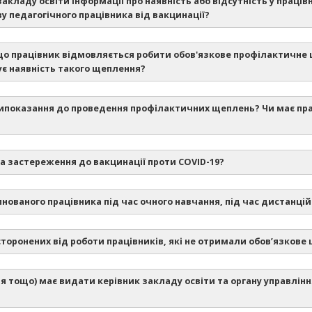
акладу освіти інформації про наявність або відсутність у праців
у педагогічного працівника від вакцинації?
якщо працівник відмовляється робити обов'язкове профілактичне
є наявність такого щеплення?
аказ МОЗ №2153 від 04.10.2021
отипоказання до проведення профілактичних щеплень? Чи має пр
П
их щеплень
та застереження до вакцинації проти COVID-19?
Переліку медичних протипоказань та застережень до провед
у стані наркотичного або токсичного сп’яніння;
инованого працівника під час очного навчання, під час дистанцій
зкових медичних оглядів, навчання, інструктажу і перевірки зна
 грудня 2020 р. № 1236”
“Про внесення змін до пос
дсторонених від роботи працівників, які не отримали обов’язков
давством
(стаття 46 Кодексу законів про працю України)
.
я тощо) має видати керівник закладу освіти та органу управлін
ання до щеплень, що мають постійний пожиттєвий характер. До 