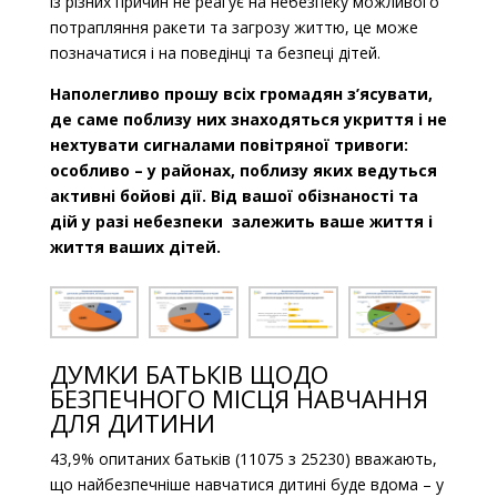
із різних причин не реагує на небезпеку можливого
потрапляння ракети та загрозу життю, це може
позначатися і на поведінці та безпеці дітей.
Наполегливо прошу всіх громадян з’ясувати,
де саме поблизу них знаходяться укриття і не
нехтувати сигналами повітряної тривоги:
особливо – у районах, поблизу яких ведуться
активні бойові дії. Від вашої обізнаності та
дій у разі небезпеки залежить ваше життя і
життя ваших дітей.
ДУМКИ БАТЬКІВ ЩОДО
БЕЗПЕЧНОГО МІСЦЯ НАВЧАННЯ
ДЛЯ ДИТИНИ
43,9% опитаних батьків (11075 з 25230) вважають,
що найбезпечніше навчатися дитині буде вдома – у