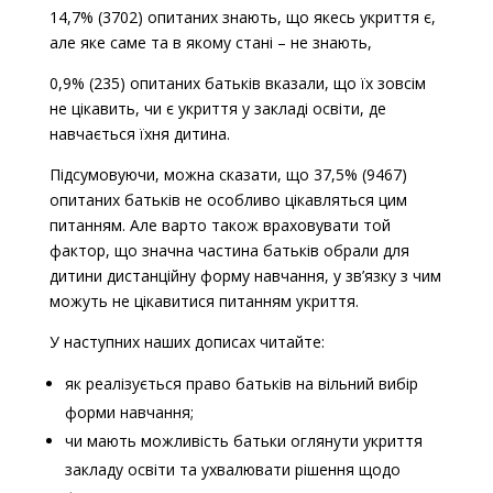
14,7% (3702) опитаних знають, що якесь укриття є,
але яке саме та в якому стані – не знають,
0,9% (235) опитаних батьків вказали, що їх зовсім
не цікавить, чи є укриття у закладі освіти, де
навчається їхня дитина.
Підсумовуючи, можна сказати, що 37,5% (9467)
опитаних батьків не особливо цікавляться цим
питанням. Але варто також враховувати той
фактор, що значна частина батьків обрали для
дитини дистанційну форму навчання, у зв’язку з чим
можуть не цікавитися питанням укриття.
У наступних наших дописах читайте:
як реалізується право батьків на вільний вибір
форми навчання;
чи мають можливість батьки оглянути укриття
закладу освіти та ухвалювати рішення щодо