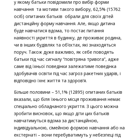
у якому батьки повідомили про вибір форми
навчання та мотиви такого вибору, 62,5% (15762
осіб) опитаних батьків обрали для своїх дітей
дистанційну форму навчання. Але, якщо дитина
буде навчатися вдома, то постає питання
наявності укриття в будинку, де проживає родина,
чи в інших будівлях та об’єктах, які знаходяться
поруч. Також дуже важливо, як себе поводять
батьки під час сигналу “повітряна тривога”, адже
саме від їхньої поведінки залежатиме поведінка
здобувачів освіти під час загроз ракетних ударів, і
відповідно їхнє життя та здоров’я.
Більше половини – 51,1% (12895) опитаних батьків
вказали, що біля їхнього місця проживання немає
спеціально обладнаного укриття. З цього можна
зробити висновок, що якщо діти цих батьків
навчатимуться вдома за дистанційною,
індивідуальною, сімейною формою навчання або на
екстернаті – вони перебуватимуть у небезпеці під