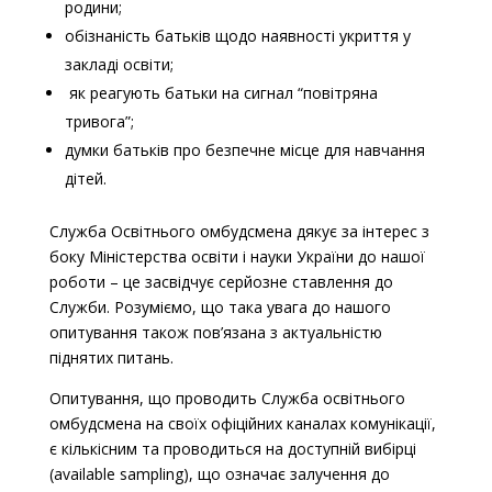
родини;
обізнаність батьків щодо наявності укриття у
закладі освіти;
як реагують батьки на сигнал “повітряна
тривога”;
думки батьків про безпечне місце для навчання
дітей.
Служба Освітнього омбудсмена дякує за інтерес з
боку Міністерства освіти і науки України до нашої
роботи – це засвідчує серйозне ставлення до
Служби. Розуміємо, що така увага до нашого
опитування також пов’язана з актуальністю
піднятих питань.
Опитування, що проводить Служба освітнього
омбудсмена на своїх офіційних каналах комунікації,
є кількісним та проводиться на доступній вибірці
(available sampling), що означає залучення до