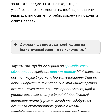
історичної освітньої галузі”.
заняття з предметів, які не входять до
українознавчого компоненту, щоб задовільнити
індивідуальні освітні потреби, зокрема й подолати
освітні втрати.
“Українська мова та література” (може
вивчатися як інтегрований курс або
окремими навчальними предметами);
“Історія України й громадянська освіта”
Докладніше про додаткові години на
індивідуальні заняття та консультації
(може вивчатися як інтегрований курс або
окремими навчальними предметами);
“Географія України”;
Зауважимо, що до 22 серпня на
громадському
Типовою освітньою програмою
“Правознавство”.
обговоренні
перебуває
проєкт наказу
Міністерства
освіти і науки України «Про затвердження Змін до
деяких нормативно-правових актів Міністерства
освіти і науки України». Ним пропонується, щоб в
“Українська мова та література” (може
у 1-8 класах: на навчальні предмети /
умовах воєнного стану в Україні індивідуальні
вивчатися як інтегрований курс або
інтегровані курси, передбачені цим Типовим
навчальні плани (у разі їх складення) здобувачів
окремими навчальними предметами);
навчальним планом, а також на індивідуальні
освіти за екстернатною формою могли
передбачати вивчення навчальних предметів