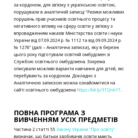
за кордоном, для зв’язку з українською освітою,
порушували в аналітичній записці
“Ризики можливих
порушень прав учасників освітнього процесу та
негативного впливу на сферу освіти у зв’язку з
впровадженням наказів Міністерства освіти і науки
України від 07.09.2024 р. № 1112 та від 09.09.2024 р.
№ 1276” (далі – Аналітична записка), яку в березні
цього року підготували освітній омбудсмен зі
Службою освітнього омбудсмена. Зокрема
описували можливі варіанти навчання для дітей, які
перебувають за кордоном.
Докладно з
Аналітичною запискою можна ознайомитися на
сайті освітнього омбудсмена
https://bit.ly/3TQnKYT
.
ПОВНА ПРОГРАМА З
ВИВЧЕННЯМ УСІХ ПРЕДМЕТІВ
Частина 2 статті 55
Закону України “Про освіту”
визначає, що батьки здобувачів освіти мають