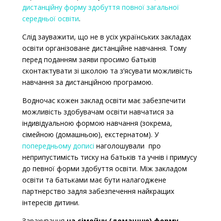
дистанційну форму здобуття повної загальної
середньої освіти
.
Слід зауважити, що не в усіх українських закладах
освіти організоване дистанційне навчання. Тому
перед поданням заяви просимо батьків
сконтактувати зі школою та з’ясувати можливість
навчання за дистанційною програмою.
Водночас кожен заклад освіти має забезпечити
можливість здобувачам освіти навчатися за
індивідуальною формою навчання (зокрема,
сімейною (домашньою), екстернатом). У
попередньому дописі
наголошували про
неприпустимість тиску на батьків та учнів і примусу
до певної форми здобуття освіти. Між закладом
освіти та батьками має бути налагоджене
партнерство задля забезпечення найкращих
інтересів дитини.
Зарахування
на сімейну (домашню) форму