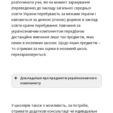
розпочинати учні, які на момент зарахування
(переведення) до закладу загальної середньої
освіти України перебувають за межами України і
навчаються за денною (очною) формою в закладі
освіти країни перебування.
Навчання за
українознавчим компонентом передбачає
дистанційне вивчення лише тих предметів, яких
немає в іноземних школах. Щодо інших предметів –
то отримані за них оцінки в іноземній школі,
перезараховуються.
Докладніше про предмети українознавчого
компоненту
“Українська мова та читання”;
У школярів також є можливість, за потреби,
“Я досліджую світ (у частині громадянської й
отримати додаткові консультації чи індивідуальні