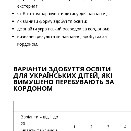
екстернат;
як батькам зарахувати дитину для навчання;
як змінити форму здобуття освіти;
де знайти український осередок за кордоном;
визнання результатів навчання, здобутих за
кордоном.
ВАРІАНТИ ЗДОБУТТЯ ОСВІТИ
ДЛЯ УКРАЇНСЬКИХ ДІТЕЙ, ЯКІ
ВИМУШЕНО ПЕРЕБУВАЮТЬ ЗА
КОРДОНОМ
Варіанти – від 1 до
20
1
2
3
4
(читати таблицю з