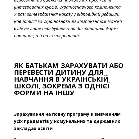
заняття та консультації, зокрема навчальні
“Історія України”;
(інтегрованих курсів) українознавчого компонента.
предмети / інтегровані курси, передбачені
У разі затвердження наказу у відповідній редакції,
“Громадянська освіта”;
іншими Типовими освітніми програмами за
навчатися за українознавчим компонентом можна
“Географія України;
відповідний рівень повної загальної
буде не лише перебуваючи на дистанційній формі
середньої освіти, ураховуючи особливості
навчання, а й на екстернатній.
“Захист України”.
організації освітнього процесу та
індивідуальні освітні потреби здобувачів
освіти, зокрема і для подолання освітніх
ЯК БАТЬКАМ ЗАРАХУВАТИ АБО
втрат і розривів;
ПЕРЕВЕСТИ ДИТИНУ ДЛЯ
у 9 класі: на навчальні предмети / інтегровані
НАВЧАННЯ В УКРАЇНСЬКІЙ
курси, передбачені цим Типовим навчальним
ШКОЛІ, ЗОКРЕМА З ОДНІЄЇ
планом, а також для проведення
ФОРМИ НА ІНШУ
індивідуальних занять і консультацій з
навчальних предметів, з яких проводиться
державна підсумкова атестація за рівень
Зарахування на повну програму з вивченням
усіх предметів у комунальних та державних
базової середньої освіти з урахуванням
закладах освіти
потреб здобувачів освіти;