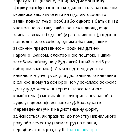
Зарахування (переведення)
на дистанційну
у 10-11 класах: на навчальні предмети /
форму здобуття освіти
здійснюється за наказом
інтегровані курси, передбачені цим Типовим
керівника закладу освіти на підставі особистої
навчальним планом, а також для проведення
заяви повнолітньої особи або одного з батьків. Під
час воєнного стану здійснюється відповідно до
індивідуальних занять і консультацій з
заяви та додатків до неї (у разі наявності), поданої
навчальних предметів, з яких проводиться
повнолітньою особою, одним з батьків, іншим
державна підсумкова атестація за рівень
законним представником, родичем дитини
повної загальної середньої освіти та/або
нарочно, факсом, електронною поштою, іншими
національний мультипредметний тест з
засобами зв’язку чи у будь-який інший спосіб (за
урахуванням потреб здобувачів освіти.
вибором заявника). У заяві підтверджується
наявність в учня умов для дистанційного навчання
в синхронному та асинхронному режимах, зокрема
доступу до мережі Інтернет, персонального
комп’ютера (з можливістю використання засобів
аудіо-, відеоконференцзв’язку). Зарахування
(переведення) учнів на дистанційну форму
здійснюється, як правило, до початку навчального
року або семестру (триместру) навчання, –
передбачає п. 4 розділу II
Положення про