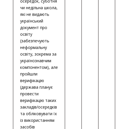
осередок, суботня
чи недільна школа,
які не видають
український
документ про
освіту
(забезпечують
неформальну
освіту, зокрема за
українознавчим
компонентом), але
пройшли
верифікацію
(держава планує
провести
верифікацію таких
закладів/осередків
та обліковувати їх
із використанням
засобів