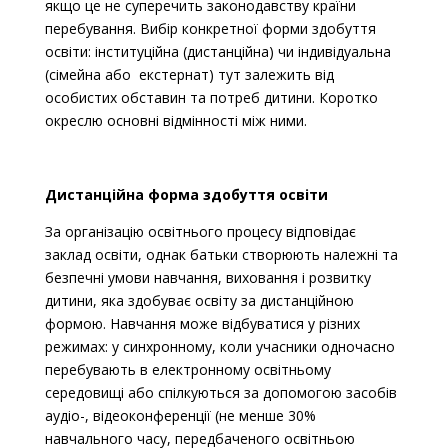
якщо це не суперечить законодавству країни
перебування. Вибір конкретної форми здобуття
освіти: інституційна (дистанційна) чи індивідуальна
(сімейна або екстернат) тут залежить від
особистих обставин та потреб дитини. Коротко
окреслю основні відмінності між ними.
Дистанційна форма здобуття освіти
За організацію освітнього процесу відповідає
заклад освіти, однак батьки с
творюють належні та
безпечні умови навчання, виховання і розвитку
дитини, яка здобуває освіту за дистанційною
формою. Навчання може відбуватися у різних
режимах: у синхронному, коли учасники одночасно
перебувають в електронному освітньому
середовищі або спілкуються за допомогою засобів
аудіо-, відеоконференції (не менше 30%
навчального часу, передбаченого освітньою