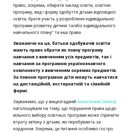
право, зокрема, обирати заклад освіти, освітню
програму, вид і форму здобуття дітьми відповідної
освіти, брати участь у розробленні індивідуальної
програми розвитку дитини та/або індивідуального
навчального плану” та інші права.
Зважаючи на це, батьки здобувачів освіти
мають право обрати як повну програму
навчання з вивченням усіх предметів, так і
навчання за програмою українознавчого
компоненту
з вивченням окремих предметів.
За повною програмою діти можуть навчатися
на дистанційній, екстернатній та сімейній
формі.
Зауважимо, що у вищезгаданій
Аналітичній записці
наголошували на тому, що порушення права щодо
вільного вибору освітньої програми може спричити
втрату зв’язку з дітьми, які перебувають за
кордоном. Зокрема, це питання особливо гостро